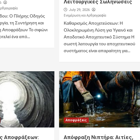
Λειτουργικές Σωληνώσεις
6
Αρθρογραφία
July 29, 2026
έδου: Ο Πλήρης Οδηγός
Ενημέρωση και Αρθρογραφία
υργία, τη Συντήρηση και
Καθαρισμός Αποχετεύσεων: Η
η Αποφράξεων Το σιφώνι
Ολοκληρωμένη Λύση για Υγιεινό και
ελεί ένα από...
Αποδοτικό Αποχετευτικό Σύστημα Η
σωστή λειτουργία του αποχετευτικού
συστήματος είναι απαραίτητη για...
Αποφράξεις
ς Αποφράξεων:
Απόφραξη Νιπτήρα: Αιτίες,