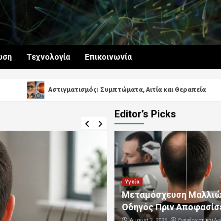
υση
Τεχνολογία
Επικοινωνία
Αστιγματισμός: Συμπτώματα, Αιτία και Θεραπεία
Δ
Editor’s Picks
Υγεία
Μεταμόσχευση Μαλλιώ
Οδηγός Πριν Αποφασίσ
Ενημέρωση και Αρ
August 2, 2026