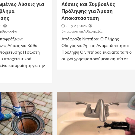
μένες Λύσεις για
Λύσεις και Συμβουλές
βλημα
Πρόληψης για Άμεση
υσης
Αποκατάσταση
6
July 29, 2026
Αρθρογραφία
Ενημέρωση και Αρθρογραφία
Αποφράξεων:
Απόφραξη Νιπτήρα: Ο Πλήρης
ες Λύσεις για Κάθε
Οδηγός για Άμεση Αντιμετώπιση και
ποχέτευσης Η σωστή
Πρόληψη Ο νιπτήρας είναι από τα πιο
ου αποχετευτικού
συχνά χρησιμοποιούμενα σημεία σε...
ίναι απαραίτητη για την