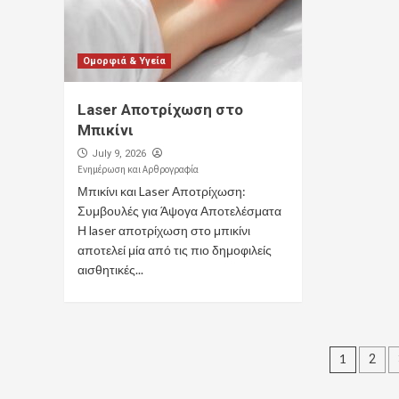
Ομορφιά & Υγεία
Laser Αποτρίχωση στο
Μπικίνι
July 9, 2026
Ενημέρωση και Αρθρογραφία
Μπικίνι και Laser Αποτρίχωση:
Συμβουλές για Άψογα Αποτελέσματα
Η laser αποτρίχωση στο μπικίνι
αποτελεί μία από τις πιο δημοφιλείς
αισθητικές...
Posts
1
2
pagin