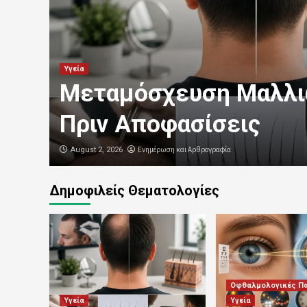
Υγεία
Μεταμόσχευση Μαλλι
Πριν Αποφασίσεις
Ενημέρωση και Αρθρογραφία
August 2, 2026
Δημοφιλείς Θεματολογίες
Οφθαλμολογικές Π
Υγεία
Υγεία