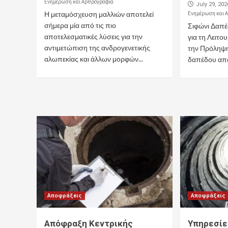
Ενημέρωση και Αρθρογραφία
July 29, 202
Η μεταμόσχευση μαλλιών αποτελεί
Ενημέρωση και 
σήμερα μία από τις πιο
Σιφώνι Δαπ
αποτελεσματικές λύσεις για την
για τη Λειτο
αντιμετώπιση της ανδρογενετικής
την Πρόληψ
αλωπεκίας και άλλων μορφών...
δαπέδου αποτ
Αποφράξεις
Αποφράξεις
Απόφραξη Κεντρικής
Υπηρεσίε