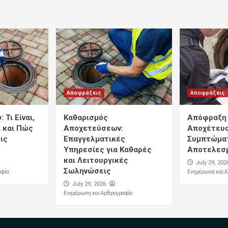
Αποφράξεις
Αποφράξεις
 Τι Είναι,
Καθαρισμός
Απόφραξη 
 και Πώς
Αποχετεύσεων:
Αποχέτευσ
ις
Επαγγελματικές
Συμπτώματ
Υπηρεσίες για Καθαρές
Αποτελεσμ
και Λειτουργικές
July 29, 202
Σωληνώσεις
αφία
Ενημέρωση και 
July 29, 2026
Ενημέρωση και Αρθρογραφία