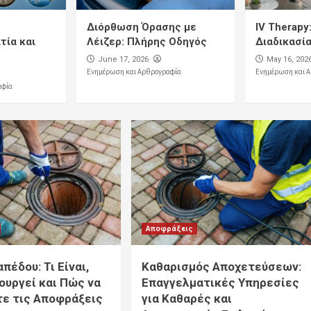
Διόρθωση Όρασης με
IV Therapy
τία και
Λέιζερ: Πλήρης Οδηγός
Διαδικασί
June 17, 2026
May 16, 202
Ενημέρωση και Αρθρογραφία
Ενημέρωση και 
αφία
Αποφράξεις
πέδου: Τι Είναι,
Καθαρισμός Αποχετεύσεων:
ουργεί και Πώς να
Επαγγελματικές Υπηρεσίες
ε τις Αποφράξεις
για Καθαρές και