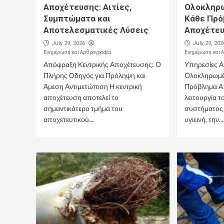
Αποχέτευσης: Αιτίες,
Ολοκληρω
Συμπτώματα και
Κάθε Πρό
Αποτελεσματικές Λύσεις
Αποχέτε
July 29, 2026
July 29, 202
Ενημέρωση και Αρθρογραφία
Ενημέρωση και 
Απόφραξη Κεντρικής Αποχέτευσης: Ο
Υπηρεσίες 
Πλήρης Οδηγός για Πρόληψη και
Ολοκληρωμέν
Άμεση Αντιμετώπιση Η κεντρική
Πρόβλημα Α
αποχέτευση αποτελεί το
λειτουργία τ
σημαντικότερο τμήμα του
συστήματος ε
αποχετευτικού...
υγιεινή, την...