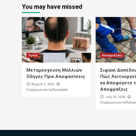
You may have missed
Υγεία
Αποφράξεις
Μεταμόσχευση Μαλλιών:
Σιφώνι Δαπέδου:
Οδηγός Πριν Αποφασίσεις
Πώς Λειτουργεί
να Αποφύγετε τ
August 2, 2026
Αποφράξεις
Ενημέρωση και Αρθρογραφία
July 29, 2026
Ενημέρωση και Αρθρογρ