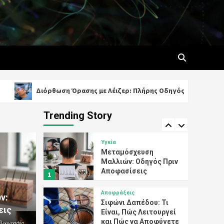
Επαγγελματικές
3
Υπηρεσίες για
Καθαρές και
Αποφράξεις
Λειτουργικές
Απόφραξη Κεντρικής
Σωληνώσεις
Αποχέτευσης: Αιτίες,
Συμπτώματα και
4
Αποτελεσματικές
Λύσεις
Αποφράξεις
ιόρθωση Όρασης με Λέιζερ: Πλήρης Οδηγός
IV Thera
Υπηρεσίες
Αποφράξεων:
Ολοκληρωμένες
Trending Story
5
Λύσεις για Κάθε
Πρόβλημα
Αποχέτευσης
Υγεία
Μεταμόσχευση
Μαλλιών: Οδηγός Πριν
Αποφασίσεις
1
Αποφράξεις
ν:
Σιφώνι Δαπέδου: Τι
εις
Είναι, Πώς Λειτουργεί
και Πώς να Αποφύγετε
θρογραφία