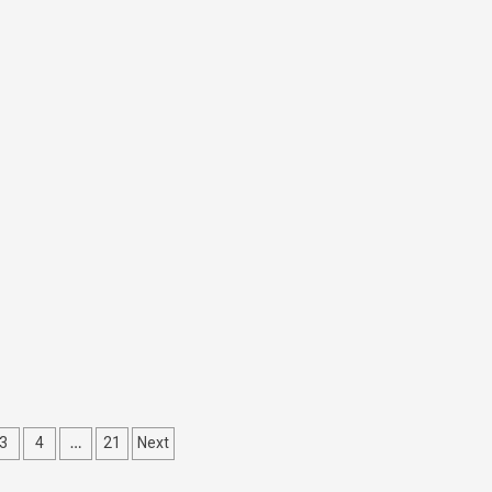
…
3
4
21
Next
ation