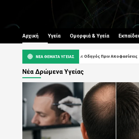
Skip
to
content
Αρχική
Υγεία
Ομορφιά & Υγεία
Εκπαίδε
Μεταμόσχευση Μαλλιών: Οδηγός Πριν Αποφασίσεις
ΝΕΑ ΘΕΜΑΤΑ ΥΓΕΙΑΣ
Νέα Δρώμενα Υγείας