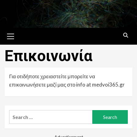
Skip
to
content
Primary
Menu
Επικοινωνία
Για οτιδήποτε χρειαστείτε μπορείτε να
επικοινωνήσετε μαζί μας στο info at medvoi365.gr
Search
for:
Advertisement