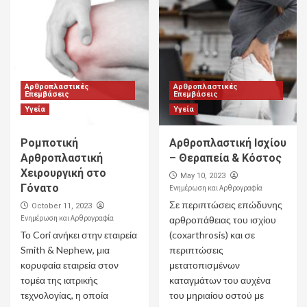
Αρθροπλαστικές
Αρθροπλαστικές
Επεμβάσεις
Επεμβάσεις
Υγεία
Υγεία
Ρομποτική
Αρθροπλαστική Ισχίου
Αρθροπλαστική
– Θεραπεία & Κόστος
Χειρουργική στο
May 10, 2023
Γόνατο
Ενημέρωση και Αρθρογραφία
Σε περιπτώσεις επώδυνης
October 11, 2023
Ενημέρωση και Αρθρογραφία
αρθροπάθειας του ισχίου
Το Cori ανήκει στην εταιρεία
(coxarthrosis) και σε
Smith & Nephew, μια
περιπτώσεις
κορυφαία εταιρεία στον
μετατοπισμένων
τομέα της ιατρικής
καταγμάτων του αυχένα
τεχνολογίας, η οποία
του μηριαίου οστού με