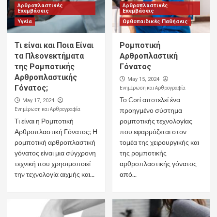
Αρθροπλαστικές
Αρθροπλαστικές
Επεμβάσεις
Επεμβάσεις
Υγεία
Ορθοπαιδικές Παθήσεις
Τι είναι και Ποια Είναι
Ρομποτική
τα Πλεονεκτήματα
Αρθροπλαστική
της Ρομποτικής
Γόνατος
Αρθροπλαστικής
May 15, 2024
Γόνατος;
Ενημέρωση και Αρθρογραφία
Το Cori αποτελεί ένα
May 17, 2024
Ενημέρωση και Αρθρογραφία
προηγμένο σύστημα
Τι είναι η Ρομποτική
ρομποτικής τεχνολογίας
Αρθροπλαστική Γόνατος; Η
που εφαρμόζεται στον
ρομποτική αρθροπλαστική
τομέα της χειρουργικής και
γόνατος είναι μια σύγχρονη
της ρομποτικής
τεχνική που χρησιμοποιεί
αρθροπλαστικής γόνατος
την τεχνολογία αιχμής και...
από...