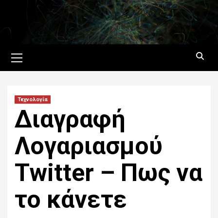
Skip
to
content
Primary
Menu
Τεχνολογία
Διαγραφή
Λογαριασμού
Twitter – Πως να
το κάνετε