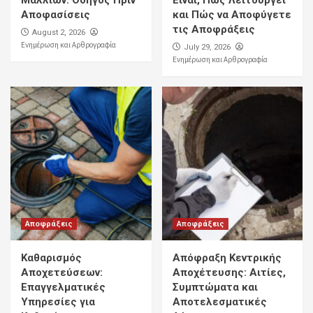
Μαλλιών: Οδηγός Πριν
Είναι, Πώς Λειτουργεί
Αποφασίσεις
και Πώς να Αποφύγετε
τις Αποφράξεις
August 2, 2026
Ενημέρωση και Αρθρογραφία
July 29, 2026
Ενημέρωση και Αρθρογραφία
Αποφράξεις
Αποφράξεις
Καθαρισμός
Απόφραξη Κεντρικής
Αποχετεύσεων:
Αποχέτευσης: Αιτίες,
Επαγγελματικές
Συμπτώματα και
Υπηρεσίες για
Αποτελεσματικές