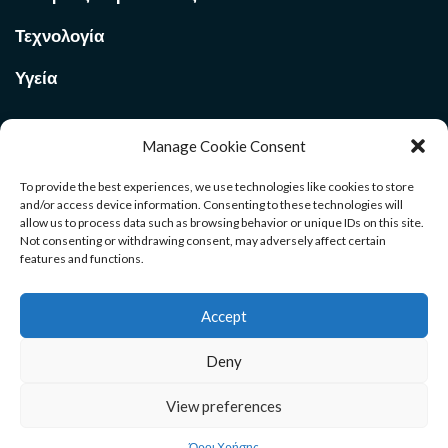
Τεχνολογία
Υγεία
Manage Cookie Consent
Ποιοι Είμαστε στο
Med Voi
365
To provide the best experiences, we use technologies like cookies to store
and/or access device information. Consenting to these technologies will
allow us to process data such as browsing behavior or unique IDs on this site.
Καλώς ήρθατε στην σελίδα μας. Ανακαλύψτε χρήσιμους
Not consenting or withdrawing consent, may adversely affect certain
οδηγούς για όλους τους κλάδους. Μέσα από το site θα βρείτε
features and functions.
αρθρογραφία και ενημέρωση που θα σας βοηθήσουν σε ένα
ευρύ φάσμα επιλογών της ζωής σας. Καλή διαμονή.
Accept
Deny
Αρχική
Επικοινωνία
Όροι Χρήσης
View preferences
Medvoi365.gr Copyright © All rights reserved.
Όροι Χρήσης