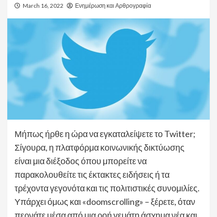
March 16, 2022
Ενημέρωση και Αρθρογραφία
Μήπως ήρθε η ώρα να εγκαταλείψετε το Twitter;
Σίγουρα, η πλατφόρμα κοινωνικής δικτύωσης
είναι μια διέξοδος όπου μπορείτε να
παρακολουθείτε τις έκτακτες ειδήσεις ή τα
τρέχοντα γεγονότα και τις πολιτιστικές συνομιλίες.
Υπάρχει όμως και «doomscrolling» – ξέρετε, όταν
περνάτε μέσα από μια ροή γεμάτη άσχημα νέα και