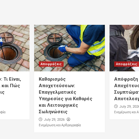
Αποφράξεις
Αποφράξεις
 Τι Είναι,
Καθαρισμός
Απόφραξη 
 και Πώς
Αποχετεύσεων:
Αποχέτευσ
ις
Επαγγελματικές
Συμπτώματ
Υπηρεσίες για Καθαρές
Αποτελεσμ
και Λειτουργικές
July 29, 202
Σωληνώσεις
αφία
Ενημέρωση και 
July 29, 2026
Ενημέρωση και Αρθρογραφία