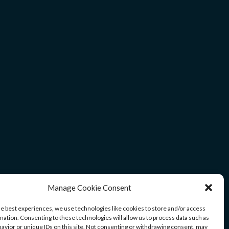
Manage Cookie Consent
he best experiences, we use technologies like cookies to store and/or access
mation. Consenting to these technologies will allow us to process data such as
avior or unique IDs on this site. Not consenting or withdrawing consent, may