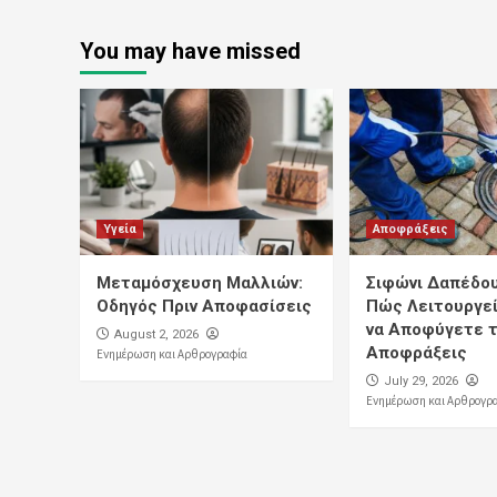
You may have missed
Υγεία
Αποφράξεις
Μεταμόσχευση Μαλλιών:
Σιφώνι Δαπέδου:
Οδηγός Πριν Αποφασίσεις
Πώς Λειτουργεί
να Αποφύγετε τ
August 2, 2026
Αποφράξεις
Ενημέρωση και Αρθρογραφία
July 29, 2026
Ενημέρωση και Αρθρογρ