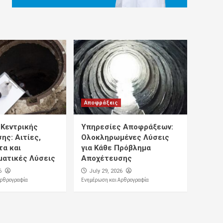
Αποφράξεις
Κεντρικής
Υπηρεσίες Αποφράξεων:
ης: Αιτίες,
Ολοκληρωμένες Λύσεις
α και
για Κάθε Πρόβλημα
ατικές Λύσεις
Αποχέτευσης
6
July 29, 2026
Αρθρογραφία
Ενημέρωση και Αρθρογραφία