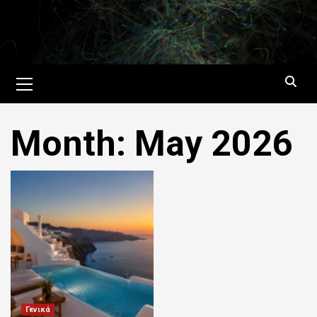
Skip
to
content
Primary
Menu
Month:
May 2026
Γενικά