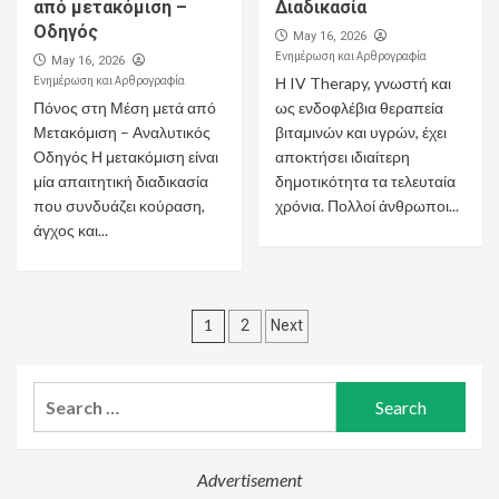
από μετακόμιση –
Διαδικασία
Οδηγός
May 16, 2026
Ενημέρωση και Αρθρογραφία
May 16, 2026
Ενημέρωση και Αρθρογραφία
Η IV Therapy, γνωστή και
Πόνος στη Μέση μετά από
ως ενδοφλέβια θεραπεία
Μετακόμιση – Αναλυτικός
βιταμινών και υγρών, έχει
Οδηγός Η μετακόμιση είναι
αποκτήσει ιδιαίτερη
μία απαιτητική διαδικασία
δημοτικότητα τα τελευταία
που συνδυάζει κούραση,
χρόνια. Πολλοί άνθρωποι...
άγχος και...
Posts
1
2
Next
pagination
Search
for:
Advertisement