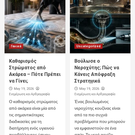
Γενικά
Uncategorized
Καθαρισμός
Βούλωσε ο
Στρώματος από
Νεροχύτης; Πώς να
Ακάρεα – Πότε Πρέπει
Κάνεις Απόφραξη
να Γίνει;
Στρατηγικά
May 19, 2026
May 19, 2026
Ενημέρωση και Αρθρογραφία
Ενημέρωση και Αρθρογραφία
Ο καθαρισμός στρώματος
Ένας βουλωμένος
από ακάρεα είναι μία από
νεροχύτης κουζίνας είναι
τις σημαντικότερες
από τα πιο συχνά
διαδικασίες για τη
προβλήματα που μπορούν
διατήρηση ενός υγιεινού
να εμφανιστούν σε ένα
περιβάλλοντος ύπνου.
σπίτι. Το νερό αρχίζει...