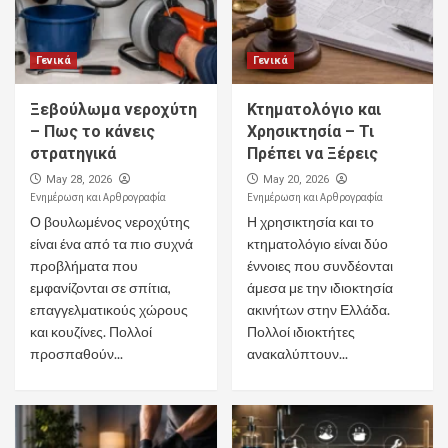
Γενικά
Γενικά
Ξεβούλωμα νεροχύτη
Κτηματολόγιο και
– Πως το κάνεις
Χρησικτησία – Τι
στρατηγικά
Πρέπει να Ξέρεις
May 28, 2026
May 20, 2026
Ενημέρωση και Αρθρογραφία
Ενημέρωση και Αρθρογραφία
Ο βουλωμένος νεροχύτης
Η χρησικτησία και το
είναι ένα από τα πιο συχνά
κτηματολόγιο είναι δύο
προβλήματα που
έννοιες που συνδέονται
εμφανίζονται σε σπίτια,
άμεσα με την ιδιοκτησία
επαγγελματικούς χώρους
ακινήτων στην Ελλάδα.
και κουζίνες. Πολλοί
Πολλοί ιδιοκτήτες
προσπαθούν...
ανακαλύπτουν...