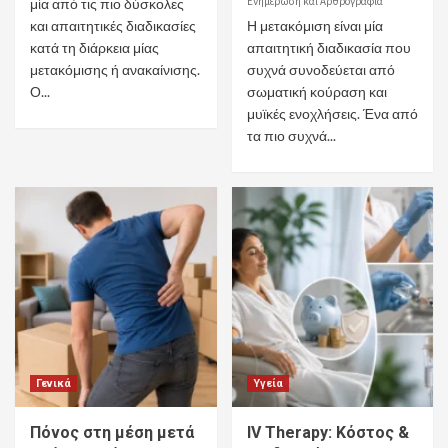
Ενημέρωση και Αρθρογραφία
μία από τις πιο δύσκολες
και απαιτητικές διαδικασίες
Η μετακόμιση είναι μία
κατά τη διάρκεια μίας
απαιτητική διαδικασία που
μετακόμισης ή ανακαίνισης.
συχνά συνοδεύεται από
Ο...
σωματική κούραση και
μυϊκές ενοχλήσεις. Ένα από
τα πιο συχνά...
Γενικά
Υγεία
Πόνος στη μέση μετά
IV Therapy: Κόστος &