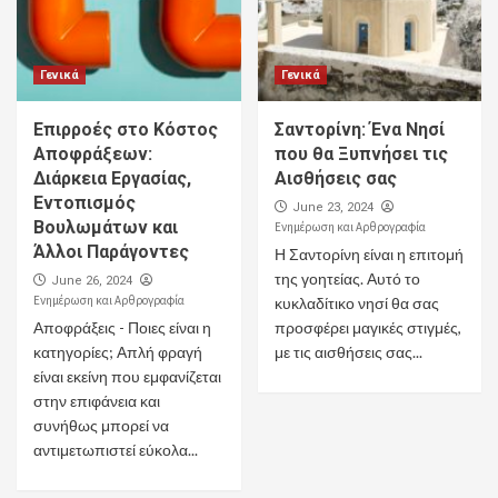
Γενικά
Γενικά
Επιρροές στο Κόστος
Σαντορίνη: Ένα Νησί
Αποφράξεων:
που θα Ξυπνήσει τις
Διάρκεια Εργασίας,
Αισθήσεις σας
Εντοπισμός
June 23, 2024
Βουλωμάτων και
Ενημέρωση και Αρθρογραφία
Άλλοι Παράγοντες
Η Σαντορίνη είναι η επιτομή
της γοητείας. Αυτό το
June 26, 2024
Ενημέρωση και Αρθρογραφία
κυκλαδίτικο νησί θα σας
Αποφράξεις - Ποιες είναι η
προσφέρει μαγικές στιγμές,
κατηγορίες; Απλή φραγή
με τις αισθήσεις σας...
είναι εκείνη που εμφανίζεται
στην επιφάνεια και
συνήθως μπορεί να
αντιμετωπιστεί εύκολα...