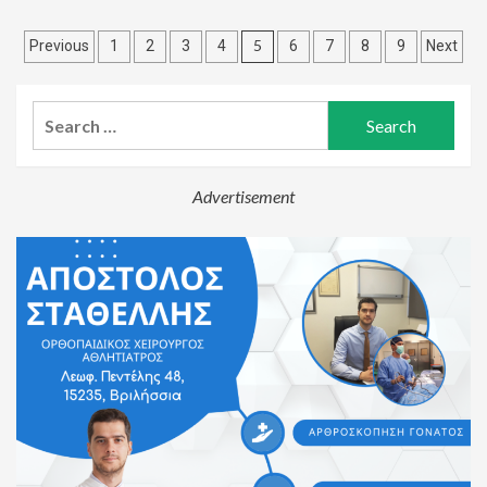
Posts
5
Previous
1
2
3
4
6
7
8
9
Next
pagination
Search
for:
Advertisement