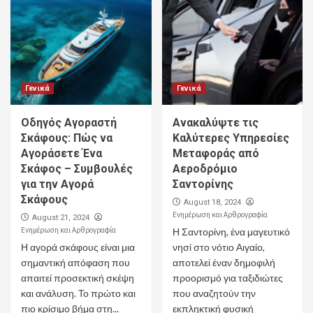
Γενικά
Γενικά
Οδηγός Αγοραστή
Ανακαλύψτε τις
Σκάφους: Πώς να
Καλύτερες Υπηρεσίες
Αγοράσετε Ένα
Μεταφοράς από
Σκάφος – Συμβουλές
Αεροδρόμιο
για την Αγορά
Σαντορίνης
Σκάφους
August 18, 2024
Ενημέρωση και Αρθρογραφία
August 21, 2024
Ενημέρωση και Αρθρογραφία
Η Σαντορίνη, ένα μαγευτικό
Η αγορά σκάφους είναι μια
νησί στο νότιο Αιγαίο,
σημαντική απόφαση που
αποτελεί έναν δημοφιλή
απαιτεί προσεκτική σκέψη
προορισμό για ταξιδιώτες
και ανάλυση. Το πρώτο και
που αναζητούν την
πιο κρίσιμο βήμα στη...
εκπληκτική φυσική