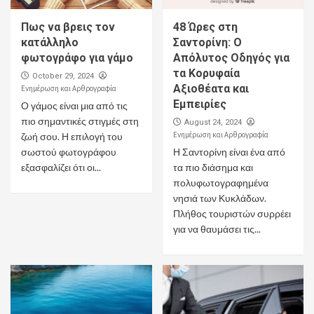
Πως να βρεις τον
48 Ώρες στη
κατάλληλο
Σαντορίνη: Ο
φωτογράφο για γάμο
Απόλυτος Οδηγός για
τα Κορυφαία
October 29, 2024
Αξιοθέατα και
Ενημέρωση και Αρθρογραφία
Εμπειρίες
Ο γάμος είναι μια από τις
πιο σημαντικές στιγμές στη
August 24, 2024
Ενημέρωση και Αρθρογραφία
ζωή σου. Η επιλογή του
σωστού φωτογράφου
Η Σαντορίνη είναι ένα από
εξασφαλίζει ότι οι...
τα πιο διάσημα και
πολυφωτογραφημένα
νησιά των Κυκλάδων.
Πλήθος τουριστών συρρέει
για να θαυμάσει τις...