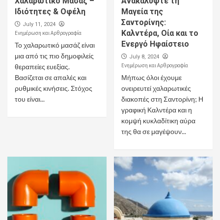
Χαλαρωτικό Μασάζ –
Ανακαλύψτε τη
Ιδιότητες & Οφέλη
Μαγεία της
Σαντορίνης:
July 11, 2024
Καλντέρα, Οία και το
Ενημέρωση και Αρθρογραφία
Ενεργό Ηφαίστειο
Το χαλαρωτικό μασάζ είναι
μια από τις πιο δημοφιλείς
July 8, 2024
Ενημέρωση και Αρθρογραφία
θεραπείες ευεξίας.
Βασίζεται σε απαλές και
Μήπως όλοι έχουμε
ρυθμικές κινήσεις. Στόχος
ονειρευτεί χαλαρωτικές
του είναι...
διακοπές στη Σαντορίνη; Η
γραφική Καλντέρα και η
κομψή κυκλαδίτικη αύρα
της θα σε μαγέψουν...