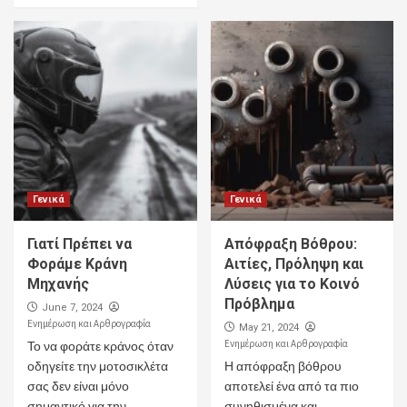
Γενικά
Γενικά
Γιατί Πρέπει να
Απόφραξη Βόθρου:
Φοράμε Κράνη
Αιτίες, Πρόληψη και
Μηχανής
Λύσεις για το Κοινό
Πρόβλημα
June 7, 2024
Ενημέρωση και Αρθρογραφία
May 21, 2024
Ενημέρωση και Αρθρογραφία
Το να φοράτε κράνος όταν
οδηγείτε την μοτοσικλέτα
Η απόφραξη βόθρου
σας δεν είναι μόνο
αποτελεί ένα από τα πιο
σημαντικό για την
συνηθισμένα και