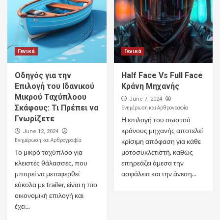
Γενικά
Γενικά
Οδηγός για την
Half Face Vs Full Face
Επιλογή του Ιδανικού
Κράνη Μηχανής
Μικρού Ταχύπλοου
June 7, 2024
Σκάφους: Τι Πρέπει να
Ενημέρωση και Αρθρογραφία
Γνωρίζετε
Η επιλογή του σωστού
κράνους μηχανής αποτελεί
June 12, 2024
Ενημέρωση και Αρθρογραφία
κρίσιμη απόφαση για κάθε
Το μικρό ταχύπλοο για
μοτοσυκλετιστή, καθώς
κλειστές θάλασσες, που
επηρεάζει άμεσα την
μπορεί να μεταφερθεί
ασφάλεια και την άνεση...
εύκολα με trailer, είναι η πιο
οικονομική επιλογή και
έχει...