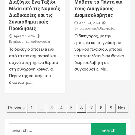
Διαζύγιο: Ένα Ταξίδι
Μάθετε τα Πάντα για
Μέσα από τις Νομικές
τους Δικηγόρους
Διαδικασίες και τις
Διαμεσολαβητές
Συναισθηματικές
April 24, 2024
Προκλήσεις
Ενημέρωση και Αρθρογραφία
Ο δικηγόρος, με την
April 27, 2024
Ενημέρωση και Αρθρογραφία
εμπειρία και τη γνώση του
Το διαζύγιο αποτελεί ένα
νομικού πλαισίου, μπορεί
από τα πιο σημαντικά και
να αποτελέσει έναν ιδανικό
συχνά συζητημένα θέματα
διαμεσολαβητή σε
στη σύγχρονη κοινωνία.
συγκρούσεις. Με...
Πέραν της νομικής του
διάστασης,...
Posts
…
6
Previous
1
3
4
5
7
8
9
Next
pagination
Search
for: