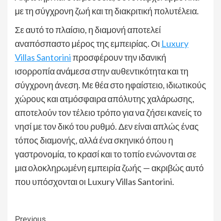
με τη σύγχρονη ζωή και τη διακριτική πολυτέλεια.
Σε αυτό το πλαίσιο, η διαμονή αποτελεί
αναπόσπαστο μέρος της εμπειρίας. Οι
Luxury
Villas Santorini
προσφέρουν την ιδανική
ισορροπία ανάμεσα στην αυθεντικότητα και τη
σύγχρονη άνεση. Με θέα στο ηφαίστειο, ιδιωτικούς
χώρους και ατμόσφαιρα απόλυτης χαλάρωσης,
αποτελούν τον τέλειο τρόπο για να ζήσει κανείς το
νησί με τον δικό του ρυθμό. Δεν είναι απλώς ένας
τόπος διαμονής, αλλά ένα σκηνικό όπου η
γαστρονομία, το κρασί και το τοπίο ενώνονται σε
μια ολοκληρωμένη εμπειρία ζωής — ακριβώς αυτό
που υπόσχονται οι Luxury Villas Santorini.
Continue
Previous