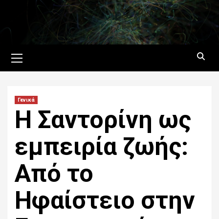
Skip
to
content
Primary
Menu
Γενικά
Η Σαντορίνη ως
εμπειρία ζωής:
Από το
Ηφαίστειο στην