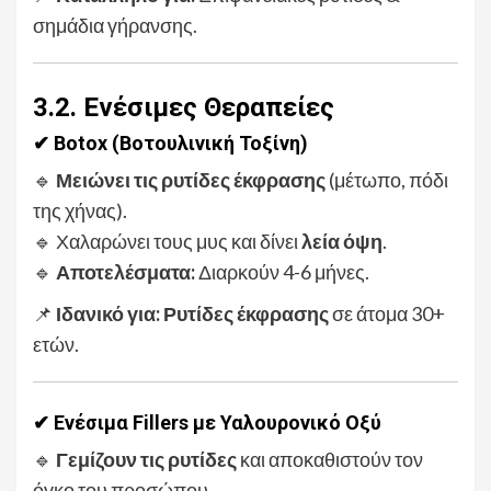
σημάδια γήρανσης.
3.2. Ενέσιμες Θεραπείες
✔ Botox (Βοτουλινική Τοξίνη)
🔹
Μειώνει τις ρυτίδες έκφρασης
(μέτωπο, πόδι
της χήνας).
🔹 Χαλαρώνει τους μυς και δίνει
λεία όψη
.
🔹
Αποτελέσματα:
Διαρκούν 4-6 μήνες.
📌
Ιδανικό για:
Ρυτίδες έκφρασης
σε άτομα 30+
ετών.
✔ Ενέσιμα Fillers με Υαλουρονικό Οξύ
🔹
Γεμίζουν τις ρυτίδες
και αποκαθιστούν τον
όγκο του προσώπου.