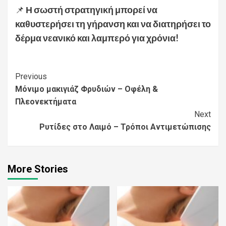
📌
Η σωστή στρατηγική μπορεί να
καθυστερήσει τη γήρανση και να διατηρήσει το
δέρμα νεανικό και λαμπερό για χρόνια!
Continue
Previous
Μόνιμο μακιγιάζ Φρυδιών – Οφέλη &
Reading
Πλεονεκτήματα
Next
Ρυτίδες στο Λαιμό – Τρόποι Αντιμετώπισης
More Stories