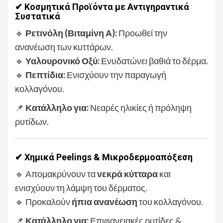
✔ Κοσμητικά Προϊόντα με Αντιγηραντικά
Συστατικά
🔹
Ρετινόλη (Βιταμίνη Α):
Προωθεί την
ανανέωση των κυττάρων.
🔹
Υαλουρονικό Οξύ:
Ενυδατώνει βαθιά το δέρμα.
🔹
Πεπτίδια:
Ενισχύουν την παραγωγή
κολλαγόνου.
📌
Κατάλληλο για:
Νεαρές ηλικίες ή πρόληψη
ρυτίδων.
✔ Χημικά Peelings & Μικροδερμοαπόξεση
🔹 Απομακρύνουν τα
νεκρά κύτταρα
και
ενισχύουν τη λάμψη του δέρματος.
🔹 Προκαλούν
ήπια ανανέωση
του κολλαγόνου.
📌
Κατάλληλο για:
Επιφανειακές ρυτίδες &