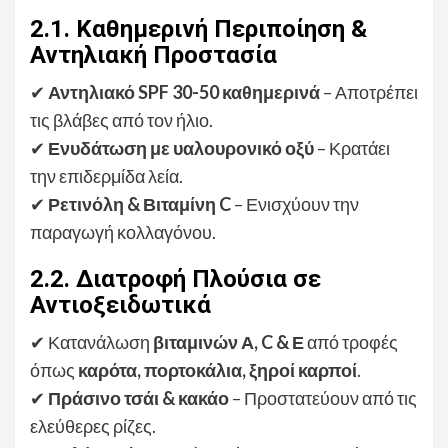
2.1. Καθημερινή Περιποίηση &
Αντηλιακή Προστασία
✔
Αντηλιακό SPF 30-50 καθημερινά
– Αποτρέπει
τις βλάβες από τον ήλιο.
✔
Ενυδάτωση με υαλουρονικό οξύ
– Κρατάει
την επιδερμίδα λεία.
✔
Ρετινόλη & Βιταμίνη C
– Ενισχύουν την
παραγωγή κολλαγόνου.
2.2. Διατροφή Πλούσια σε
Αντιοξειδωτικά
✔ Κατανάλωση
βιταμινών Α, C & Ε
από τροφές
όπως
καρότα, πορτοκάλια, ξηροί καρποί
.
✔
Πράσινο τσάι & κακάο
– Προστατεύουν από τις
ελεύθερες ρίζες.