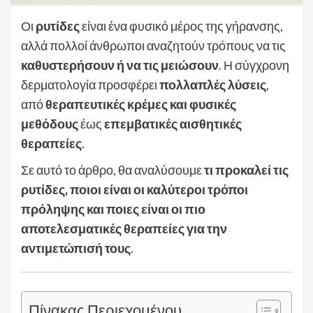
Οι
ρυτίδες
είναι ένα φυσικό μέρος της γήρανσης,
αλλά πολλοί άνθρωποι αναζητούν τρόπους να τις
καθυστερήσουν ή να τις μειώσουν
. Η σύγχρονη
δερματολογία προσφέρει
πολλαπλές λύσεις
,
από
θεραπευτικές κρέμες και φυσικές
μεθόδους
έως
επεμβατικές αισθητικές
θεραπείες
.
Σε αυτό το άρθρο, θα αναλύσουμε
τι προκαλεί τις
ρυτίδες, ποιοι είναι οι καλύτεροι τρόποι
πρόληψης και ποιες είναι οι πιο
αποτελεσματικές θεραπείες για την
αντιμετώπισή τους
.
Πίνακας Περιεχομένου