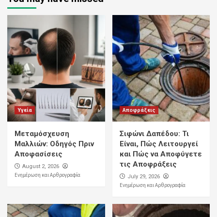
Υγεία
Αποφράξεις
Μεταμόσχευση
Σιφώνι Δαπέδου: Τι
Μαλλιών: Οδηγός Πριν
Είναι, Πώς Λειτουργεί
Αποφασίσεις
και Πώς να Αποφύγετε
τις Αποφράξεις
August 2, 2026
Ενημέρωση και Αρθρογραφία
July 29, 2026
Ενημέρωση και Αρθρογραφία