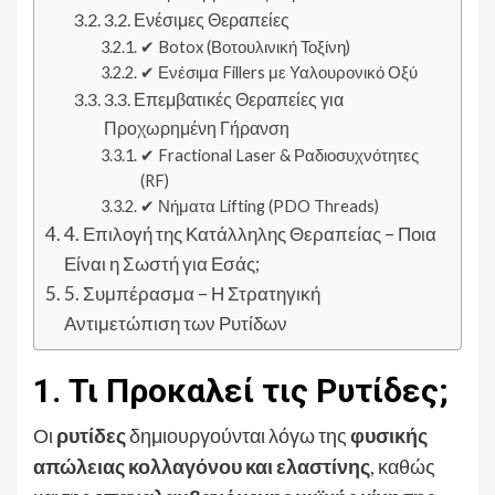
3.2. Ενέσιμες Θεραπείες
✔ Botox (Βοτουλινική Τοξίνη)
✔ Ενέσιμα Fillers με Υαλουρονικό Οξύ
3.3. Επεμβατικές Θεραπείες για
Προχωρημένη Γήρανση
✔ Fractional Laser & Ραδιοσυχνότητες
(RF)
✔ Νήματα Lifting (PDO Threads)
4. Επιλογή της Κατάλληλης Θεραπείας – Ποια
Είναι η Σωστή για Εσάς;
5. Συμπέρασμα – Η Στρατηγική
Αντιμετώπιση των Ρυτίδων
1. Τι Προκαλεί τις Ρυτίδες;
Οι
ρυτίδες
δημιουργούνται λόγω της
φυσικής
απώλειας κολλαγόνου και ελαστίνης
, καθώς