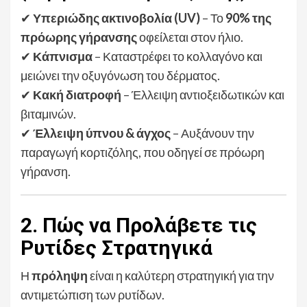
✔
Υπεριώδης ακτινοβολία (UV)
– Το
90% της
πρόωρης γήρανσης
οφείλεται στον ήλιο.
✔
Κάπνισμα
– Καταστρέφει το κολλαγόνο και
μειώνει την οξυγόνωση του δέρματος.
✔
Κακή διατροφή
– Έλλειψη αντιοξειδωτικών και
βιταμινών.
✔
Έλλειψη ύπνου & άγχος
– Αυξάνουν την
παραγωγή κορτιζόλης, που οδηγεί σε πρόωρη
γήρανση.
2. Πώς να Προλάβετε τις
Ρυτίδες Στρατηγικά
Η
πρόληψη
είναι η καλύτερη στρατηγική για την
αντιμετώπιση των ρυτίδων.