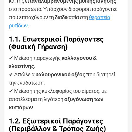
και της
επαναλαμβανόμενης μυϊκής κίνησης
στο πρόσωπο. Υπάρχουν διάφοροι παράγοντες
που επιταχύνουν τη διαδικασία στη
θεραπεία
ρυτίδων
:
1.1. Εσωτερικοί Παράγοντες
(Φυσική Γήρανση)
✔ Μείωση παραγωγής
κολλαγόνου &
ελαστίνης
.
✔ Απώλεια
υαλουρονικού οξέος
που διατηρεί
την ενυδάτωση.
✔ Μείωση της κυκλοφορίας του αίματος, με
αποτέλεσμα τη λιγότερη
οξυγόνωση των
κυττάρων
.
1.2. Εξωτερικοί Παράγοντες
(Περιβάλλον & Τρόπος Ζωής)