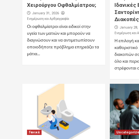
Χειρούργου Οφθαλμίατρου;
Ιδανικές 
Σαντορίν
January 31, 2026
Διακοπέ
Ενημέρωση και Αρθρογραφία
Οι οφθαλμίατροι είναι ειδικοί στην
January 28,
υγεία των ματιών και μπορούν να
Ενημέρωση και 
διαγνώσουν και να αντιμετωπίσουν
Η επιλογή κ
οποιοδήποτε πρόβλημα επηρεάζει τα
καθοριστικό
μάτια...
διακοπών σου
όλο και περι
στρέφονται στ
Γενικά
Uncategoriz