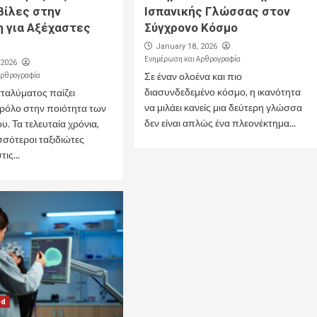
Βίλες στην
Ισπανικής Γλώσσας στον
η για Αξέχαστες
Σύγχρονο Κόσμο
ς
January 18, 2026
Ενημέρωση και Αρθρογραφία
 2026
Αρθρογραφία
Σε έναν ολοένα και πιο
διασυνδεδεμένο κόσμο, η ικανότητα
αταλύματος παίζει
να μιλάει κανείς μια δεύτερη γλώσσα
 ρόλο στην ποιότητα των
δεν είναι απλώς ένα πλεονέκτημα...
. Τα τελευταία χρόνια,
σσότεροι ταξιδιώτες
ις...
ed