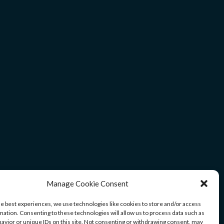
Manage Cookie Consent
he best experiences, we use technologies like cookies to store and/or access
mation. Consenting to these technologies will allow us to process data such as
avior or unique IDs on this site. Not consenting or withdrawing consent, may