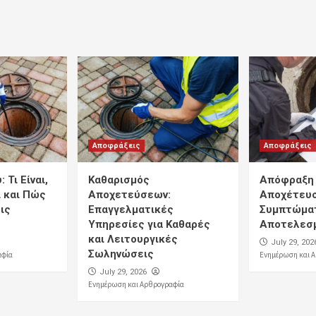
Αποφράξεις
Αποφράξεις
 Τι Είναι,
Καθαρισμός
Απόφραξη 
 και Πώς
Αποχετεύσεων:
Αποχέτευσ
ις
Επαγγελματικές
Συμπτώματ
Υπηρεσίες για Καθαρές
Αποτελεσμ
και Λειτουργικές
July 29, 202
Σωληνώσεις
αφία
Ενημέρωση και 
July 29, 2026
Ενημέρωση και Αρθρογραφία