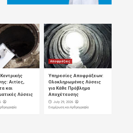
Αποφράξεις
Κεντρικής
Υπηρεσίες Αποφράξεων:
ης: Αιτίες,
Ολοκληρωμένες Λύσεις
α και
για Κάθε Πρόβλημα
ατικές Λύσεις
Αποχέτευσης
6
July 29, 2026
Αρθρογραφία
Ενημέρωση και Αρθρογραφία