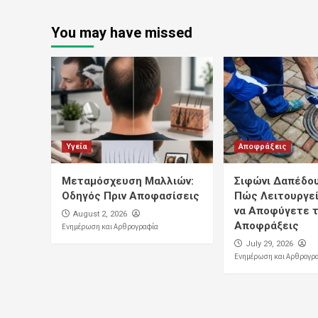
You may have missed
Υγεία
Αποφράξεις
Μεταμόσχευση Μαλλιών:
Σιφώνι Δαπέδου:
Οδηγός Πριν Αποφασίσεις
Πώς Λειτουργεί
να Αποφύγετε τ
August 2, 2026
Αποφράξεις
Ενημέρωση και Αρθρογραφία
July 29, 2026
Ενημέρωση και Αρθρογρ