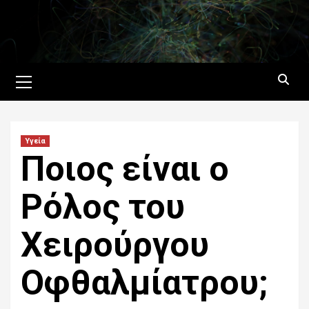
Skip
to
content
Primary
Menu
Υγεία
Ποιος είναι ο
Ρόλος του
Χειρούργου
Οφθαλμίατρου;