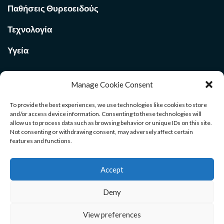
Παθήσεις Θυρεοειδούς
Τεχνολογία
Υγεία
Manage Cookie Consent
Ποιοι Είμαστε στο
Med Voi
365
To provide the best experiences, we use technologies like cookies to store
and/or access device information. Consenting to these technologies will
allow us to process data such as browsing behavior or unique IDs on this site.
Καλώς ήρθατε στην σελίδα μας. Ανακαλύψτε χρήσιμους
Not consenting or withdrawing consent, may adversely affect certain
οδηγούς για όλους τους κλάδους. Μέσα από το site θα βρείτε
features and functions.
αρθρογραφία και ενημέρωση που θα σας βοηθήσουν σε ένα
ευρύ φάσμα επιλογών της ζωής σας. Καλή διαμονή.
Accept
Deny
Αρχική
Επικοινωνία
Όροι Χρήσης
View preferences