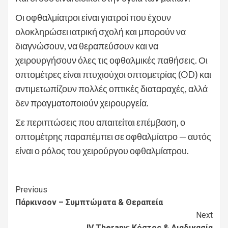
Οι οφθαλμίατροι είναι γιατροί που έχουν
ολοκληρώσει ιατρική σχολή και μπορούν να
διαγνώσουν, να θεραπεύσουν και να
χειρουργήσουν όλες τις οφθαλμικές παθήσεις. Οι
οπτομέτρες είναι πτυχιούχοι οπτομετρίας (OD) και
αντιμετωπίζουν πολλές οπτικές διαταραχές, αλλά
δεν πραγματοποιούν χειρουργεία.
Σε περιπτώσεις που απαιτείται επέμβαση, ο
οπτομέτρης παραπέμπει σε οφθαλμίατρο — αυτός
είναι ο ρόλος του χειρούργου οφθαλμίατρου.
Continue
Previous
Πάρκινσον – Συμπτώματα & Θεραπεία
Reading
Next
IV Therapy: Κόστος & Διαδικασία