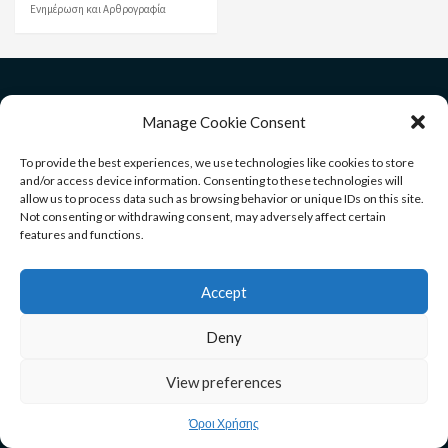
Ενημέρωση και Αρθρογραφία
Manage Cookie Consent
Χρήσιμα Links
To provide the best experiences, we use technologies like cookies to store
and/or access device information. Consenting to these technologies will
Uncategorized
allow us to process data such as browsing behavior or unique IDs on this site.
Not consenting or withdrawing consent, may adversely affect certain
Αποφράξεις
features and functions.
Αρθροπλαστικές Επεμβάσεις
Accept
Γενικά
Deny
Διακόσμηση
View preferences
Εκδηλώσεις
Όροι Χρήσης
Εκπαίδευση