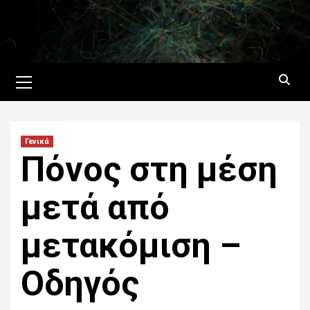
Skip
to
content
Primary
Menu
Γενικά
Πόνος στη μέση
μετά από
μετακόμιση –
Οδηγός