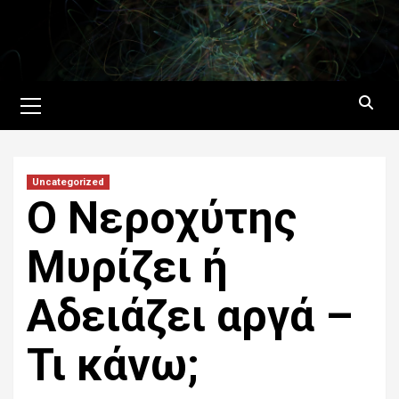
Skip
to
content
Primary
Menu
Uncategorized
Ο Νεροχύτης
Μυρίζει ή
Αδειάζει αργά –
Τι κάνω;