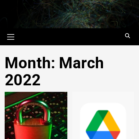
Skip
to
content
Primary
Menu
Month:
March
2022