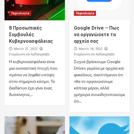
Τεχνολογία
Τεχνολογία
8 Προσωπικές
Google Drive – Πως
Συμβουλές
να οργανώσετε τα
Κυβερνοασφάλειας
αρχεία σας
March 21, 2022
March 18, 2022
Ενημέρωση και Αρθρογραφία
Ενημέρωση και Αρθρογραφία
Η κυβερνοασφάλεια είναι
Συχνά βρίσκουμε Google
μια ουσιαστική πτυχή που
Drives γεμάτα με αρχεία και
πρέπει να ληφθεί υπόψη
φακέλους, σκεπτόμενοι ότι
στον σημερινό κόσμο. Το
«θα το οργανώσουμε
Διαδίκτυο έχει γίνει ένας
κάποια μέρα», αλλά
δυσκίνητος...
γρήγορα συνειδητοποιούμε
ότι...