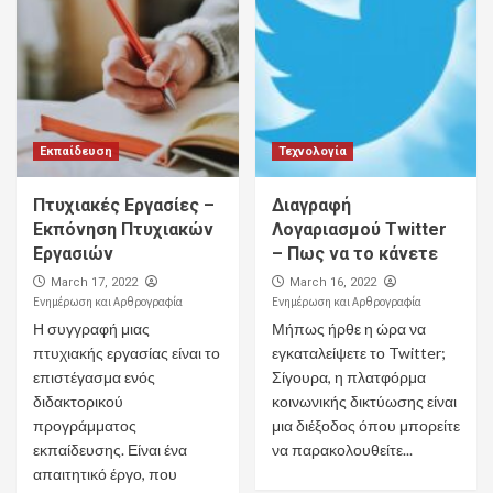
Εκπαίδευση
Τεχνολογία
Πτυχιακές Εργασίες –
Διαγραφή
Εκπόνηση Πτυχιακών
Λογαριασμού Twitter
Εργασιών
– Πως να το κάνετε
March 17, 2022
March 16, 2022
Ενημέρωση και Αρθρογραφία
Ενημέρωση και Αρθρογραφία
Η συγγραφή μιας
Μήπως ήρθε η ώρα να
πτυχιακής εργασίας είναι το
εγκαταλείψετε το Twitter;
επιστέγασμα ενός
Σίγουρα, η πλατφόρμα
διδακτορικού
κοινωνικής δικτύωσης είναι
προγράμματος
μια διέξοδος όπου μπορείτε
εκπαίδευσης. Είναι ένα
να παρακολουθείτε...
απαιτητικό έργο, που