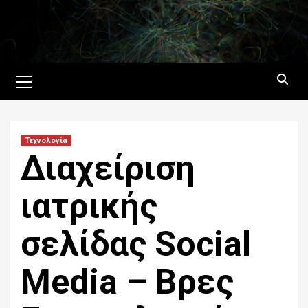
Skip
to
content
Primary
Menu
Τεχνολογία
Διαχείριση
ιατρικής
σελίδας Social
Media – Βρες