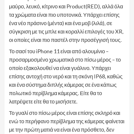
μαύρο, λευκό, κίτρινο και Product(RED), αλλά όλα
τα χρώματα είναι πιο υποτονικά. Υπάρχει επίσης
ένα νέο πράσινο (μέντα) και ένα μοβ (λιλά), σε
σύγκριση με τις μπλε και κοραλλί επιλογές του XR,
οι οποίες είναι πιο παστέλ στην προσέγγισή τους.
Το σασί του iPhone 11 είναι από αλουμίνιο –
προσαρμοσμένο χρωματικά στο πίσω μέρος – το
οποίο εξακολουθεί να είναι γυάλινο. Υπάρχει
επίσης αντοχή στο νερό και τη σκόνη IP68, καθώς
και ένα σύστημα διπλής κάμερας σε ένα κάπως
πολωτικό περίβλημα κάμερας. Είτε θα το
λατρέψετε είτε θα το μισήσετε.
Το γυαλί στο πίσω μέρος είναι επίσης σκληρό και
ενώ το περήφανο περίβλημα της κάμερας φαίνεται
με την πρώτη ματιά να είναι ένα πρόσθετο, δεν