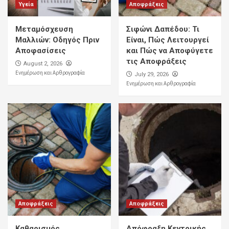
Υγεία
Αποφράξεις
Μεταμόσχευση
Σιφώνι Δαπέδου: Τι
Μαλλιών: Οδηγός Πριν
Είναι, Πώς Λειτουργεί
Αποφασίσεις
και Πώς να Αποφύγετε
τις Αποφράξεις
August 2, 2026
Ενημέρωση και Αρθρογραφία
July 29, 2026
Ενημέρωση και Αρθρογραφία
Αποφράξεις
Αποφράξεις
Καθαρισμός
Απόφραξη Κεντρικής