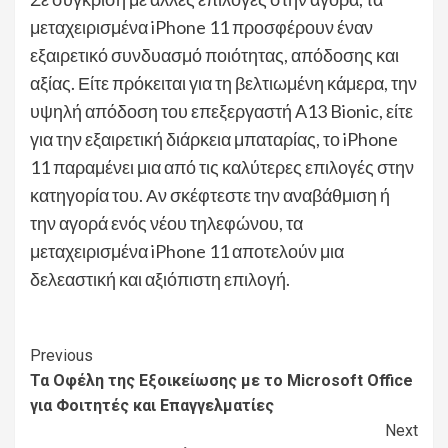
μεταχειρισμένα iPhone 11 προσφέρουν έναν
εξαιρετικό συνδυασμό ποιότητας, απόδοσης και
αξίας. Είτε πρόκειται για τη βελτιωμένη κάμερα, την
υψηλή απόδοση του επεξεργαστή A13 Bionic, είτε
για την εξαιρετική διάρκεια μπαταρίας, το iPhone
11 παραμένει μια από τις καλύτερες επιλογές στην
κατηγορία του. Αν σκέφτεστε την αναβάθμιση ή
την αγορά ενός νέου τηλεφώνου, τα
μεταχειρισμένα iPhone 11 αποτελούν μια
δελεαστική και αξιόπιστη επιλογή.
Continue
Previous
Τα Οφέλη της Εξοικείωσης με το Microsoft Office
Reading
για Φοιτητές και Επαγγελματίες
Next