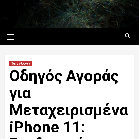
Skip
to
content
Primary
Menu
Τεχνολογία
Οδηγός Αγοράς
για
Μεταχειρισμένα
iPhone 11: