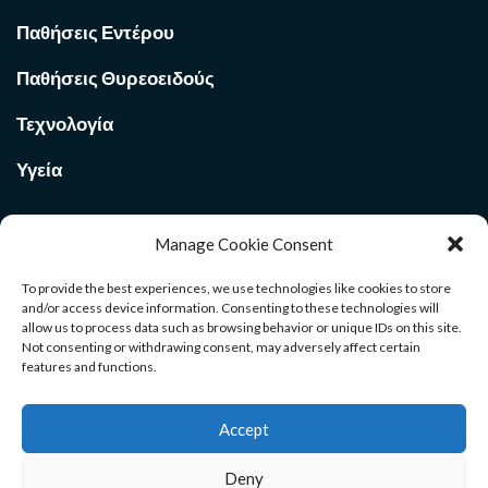
Παθήσεις Εντέρου
Παθήσεις Θυρεοειδούς
Τεχνολογία
Υγεία
Manage Cookie Consent
Ποιοι Είμαστε στο
Med Voi
365
To provide the best experiences, we use technologies like cookies to store
and/or access device information. Consenting to these technologies will
allow us to process data such as browsing behavior or unique IDs on this site.
Καλώς ήρθατε στην σελίδα μας. Ανακαλύψτε χρήσιμους
Not consenting or withdrawing consent, may adversely affect certain
οδηγούς για όλους τους κλάδους. Μέσα από το site θα βρείτε
features and functions.
αρθρογραφία και ενημέρωση που θα σας βοηθήσουν σε ένα
ευρύ φάσμα επιλογών της ζωής σας. Καλή διαμονή.
Accept
Deny
Αρχική
Επικοινωνία
Όροι Χρήσης