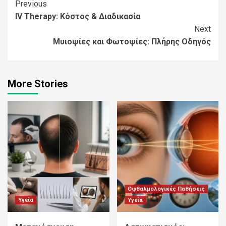
Continue
Previous
IV Therapy: Κόστος & Διαδικασία
Reading
Next
Μυιοψίες και Φωτοψίες: Πλήρης Οδηγός
More Stories
Οφθαλμολογικές Παθήσεις
Υγεία
Υγεία