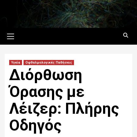
Skip
to
content
Primary
Menu
Υγεία
Οφθαλμολογικές Παθήσεις
Διόρθωση
Όρασης με
Λέιζερ: Πλήρης
Οδηγός