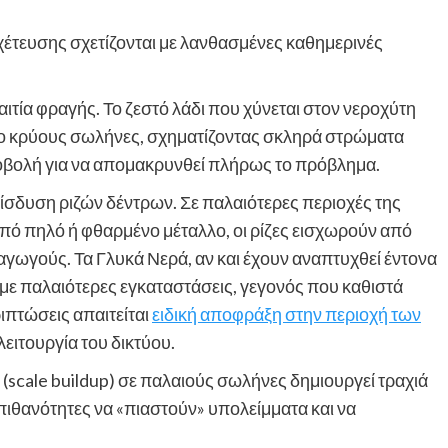
οχέτευσης σχετίζονται με λανθασμένες καθημερινές
αιτία φραγής. Το ζεστό λάδι που χύνεται στον νεροχύτη
 πιο κρύους σωλήνες, σχηματίζοντας σκληρά στρώματα
ροβολή για να απομακρυνθεί πλήρως το πρόβλημα.
ιείσδυση ριζών δέντρων. Σε παλαιότερες περιοχές της
πό πηλό ή φθαρμένο μέταλλο, οι ρίζες εισχωρούν από
αγωγούς. Τα Γλυκά Νερά, αν και έχουν αναπτυχθεί έντονα
τα με παλαιότερες εγκαταστάσεις, γεγονός που καθιστά
ριπτώσεις απαιτείται
ειδική αποφράξη στην περιοχή των
λειτουργία του δικτύου.
(scale buildup) σε παλαιούς σωλήνες δημιουργεί τραχιά
 πιθανότητες να «πιαστούν» υπολείμματα και να