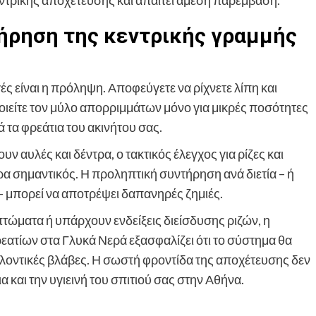
ήρηση της κεντρικής γραμμής
ς είναι η πρόληψη. Αποφεύγετε να ρίχνετε λίπη και
οιείτε τον μύλο απορριμμάτων μόνο για μικρές ποσότητες
 τα φρεάτια του ακινήτου σας.
 αυλές και δέντρα, ο τακτικός έλεγχος για ρίζες και
ρα σημαντικός. Η προληπτική συντήρηση ανά διετία – ή
 μπορεί να αποτρέψει δαπανηρές ζημιές.
ματα ή υπάρχουν ενδείξεις διείσδυσης ριζών, η
ατίων στα Γλυκά Νερά εξασφαλίζει ότι το σύστημα θα
λλοντικές βλάβες. Η σωστή φροντίδα της αποχέτευσης δεν
α και την υγιεινή του σπιτιού σας στην Αθήνα.