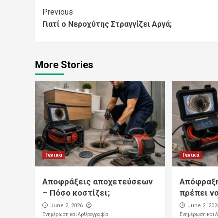
Continue
Previous
Γιατί ο Νεροχύτης Στραγγίζει Αργά;
Reading
More Stories
Γενικά
Γενικά
Αποφράξεις αποχετεύσεων
Απόφραξη
– Πόσο κοστίζει;
πρέπει ν
June 2, 2026
June 2, 202
Ενημέρωση και Αρθρογραφία
Ενημέρωση και 