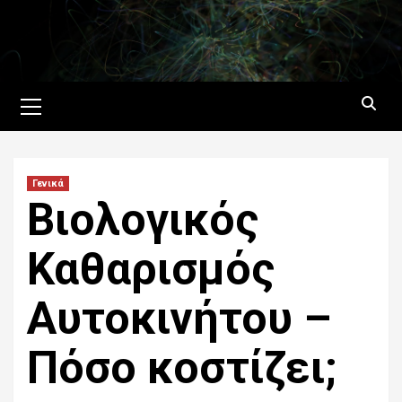
Skip
to
content
Primary
Menu
Γενικά
Βιολογικός
Καθαρισμός
Αυτοκινήτου –
Πόσο κοστίζει;