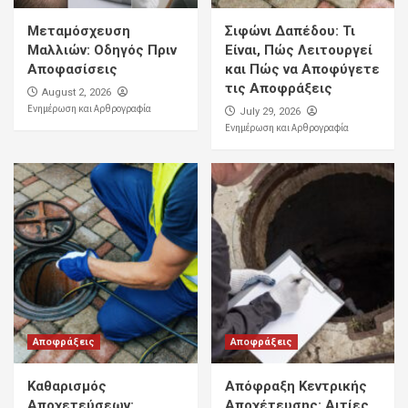
Μεταμόσχευση
Σιφώνι Δαπέδου: Τι
Μαλλιών: Οδηγός Πριν
Είναι, Πώς Λειτουργεί
Αποφασίσεις
και Πώς να Αποφύγετε
τις Αποφράξεις
August 2, 2026
Ενημέρωση και Αρθρογραφία
July 29, 2026
Ενημέρωση και Αρθρογραφία
Αποφράξεις
Αποφράξεις
Καθαρισμός
Απόφραξη Κεντρικής
Αποχετεύσεων:
Αποχέτευσης: Αιτίες,