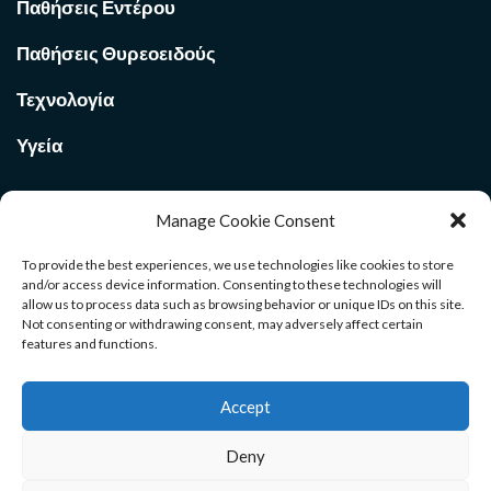
Παθήσεις Εντέρου
Παθήσεις Θυρεοειδούς
Τεχνολογία
Υγεία
Manage Cookie Consent
Ποιοι Είμαστε στο
Med Voi
365
To provide the best experiences, we use technologies like cookies to store
and/or access device information. Consenting to these technologies will
allow us to process data such as browsing behavior or unique IDs on this site.
Καλώς ήρθατε στην σελίδα μας. Ανακαλύψτε χρήσιμους
Not consenting or withdrawing consent, may adversely affect certain
οδηγούς για όλους τους κλάδους. Μέσα από το site θα βρείτε
features and functions.
αρθρογραφία και ενημέρωση που θα σας βοηθήσουν σε ένα
ευρύ φάσμα επιλογών της ζωής σας. Καλή διαμονή.
Accept
Deny
Αρχική
Επικοινωνία
Όροι Χρήσης