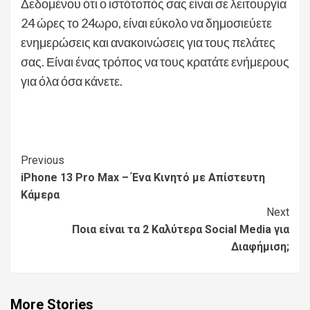
Δεδομένου ότι ο ιστότοπός σας είναι σε λειτουργία
24 ώρες το 24ωρο, είναι εύκολο να δημοσιεύετε
ενημερώσεις και ανακοινώσεις για τους πελάτες
σας. Είναι ένας τρόπος να τους κρατάτε ενήμερους
για όλα όσα κάνετε.
Continue
Previous
iPhone 13 Pro Max – Ένα Κινητό με Απίστευτη
Reading
Κάμερα
Next
Ποια είναι τα 2 Καλύτερα Social Media για
Διαφήμιση;
More Stories