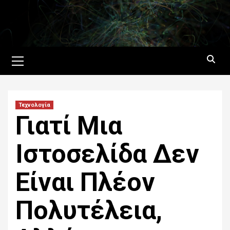
Skip
to
content
Primary
Menu
Τεχνολογία
Γιατί Μια
Ιστοσελίδα Δεν
Είναι Πλέον
Πολυτέλεια,