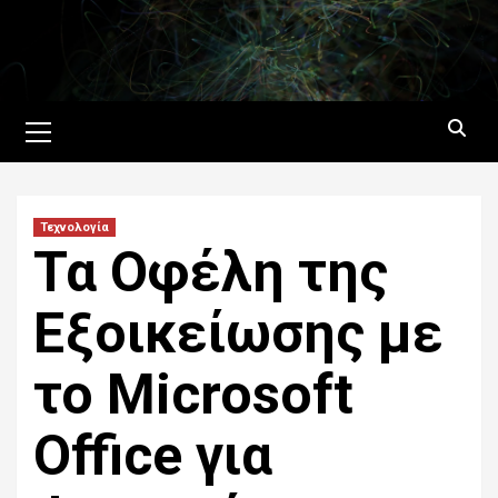
Skip
to
content
Primary
Menu
Τεχνολογία
Τα Οφέλη της
Εξοικείωσης με
το Microsoft
Office για