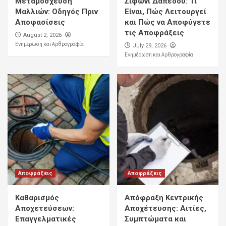
Μεταμόσχευση
Σιφώνι Δαπέδου: Τι
Μαλλιών: Οδηγός Πριν
Είναι, Πώς Λειτουργεί
Αποφασίσεις
και Πώς να Αποφύγετε
τις Αποφράξεις
August 2, 2026
Ενημέρωση και Αρθρογραφία
July 29, 2026
Ενημέρωση και Αρθρογραφία
Αποφράξεις
Αποφράξεις
Καθαρισμός
Απόφραξη Κεντρικής
Αποχετεύσεων:
Αποχέτευσης: Αιτίες,
Επαγγελματικές
Συμπτώματα και