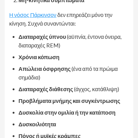
Μη-κινητικά συμπτώματα
Η νόσος Πάρκινσον
δεν επηρεάζει μόνο την
κίνηση. Συχνά συναντώνται:
Διαταραχές ύπνου
(αϋπνία, έντονα όνειρα,
διαταραχές REM)
Χρόνια κόπωση
Απώλεια όσφρησης
(ένα από τα πρώιμα
σημάδια)
Διαταραχές διάθεσης
(άγχος, κατάθλιψη)
Προβλήματα μνήμης και συγκέντρωσης
Δυσκολία στην ομιλία ή την κατάποση
Δυσκοιλιότητα
Πόνος ή μυϊκές κράμπες