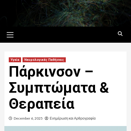
Skip
to
content
Primary
Menu
Υγεία
Νευρολογικές Παθήσεις
Πάρκινσον –
Συμπτώματα &
Θεραπεία
December 6, 2025
Ενημέρωση και Αρθρογραφία