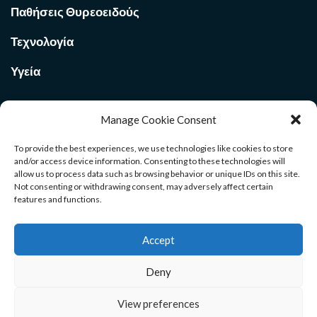
Παθήσεις Θυρεοειδούς
Τεχνολογία
Υγεία
Manage Cookie Consent
Ποιοι Είμαστε στο
Med Voi
365
To provide the best experiences, we use technologies like cookies to store
and/or access device information. Consenting to these technologies will
allow us to process data such as browsing behavior or unique IDs on this site.
Καλώς ήρθατε στην σελίδα μας. Ανακαλύψτε χρήσιμους
Not consenting or withdrawing consent, may adversely affect certain
οδηγούς για όλους τους κλάδους. Μέσα από το site θα βρείτε
features and functions.
αρθρογραφία και ενημέρωση που θα σας βοηθήσουν σε ένα
ευρύ φάσμα επιλογών της ζωής σας. Καλή διαμονή.
Accept
Deny
Αρχική
Επικοινωνία
Όροι Χρήσης
View preferences