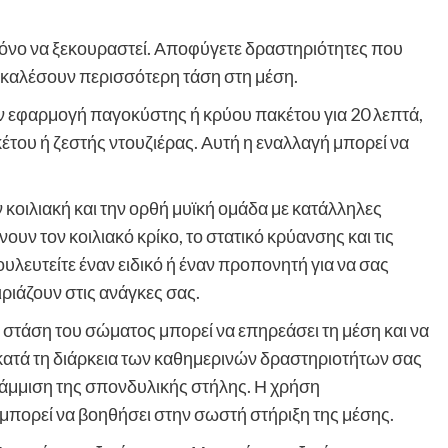
όνο να ξεκουραστεί. Αποφύγετε δραστηριότητες που
οκαλέσουν περισσότερη τάση στη μέση.
ν εφαρμογή παγοκύστης ή κρύου πακέτου για 20 λεπτά,
ου ή ζεστής ντουζιέρας. Αυτή η εναλλαγή μπορεί να
οιλιακή και την ορθή μυϊκή ομάδα με κατάλληλες
υν τον κοιλιακό κρίκο, το στατικό κρύανσης και τις
υλευτείτε έναν ειδικό ή έναν προπονητή για να σας
ριάζουν στις ανάγκες σας.
στάση του σώματος μπορεί να επηρεάσει τη μέση και να
κατά τη διάρκεια των καθημερινών δραστηριοτήτων σας
ράμμιση της σπονδυλικής στήλης. Η χρήση
μπορεί να βοηθήσει στην σωστή στήριξη της μέσης.