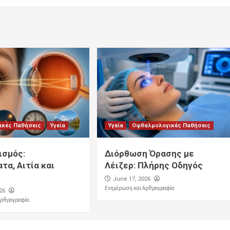
ικές Παθήσεις
Υγεία
Υγεία
Οφθαλμολογικές Παθήσεις
ισμός:
Διόρθωση Όρασης με
τα, Αιτία και
Λέιζερ: Πλήρης Οδηγός
α
June 17, 2026
Ενημέρωση και Αρθρογραφία
26
Αρθρογραφία