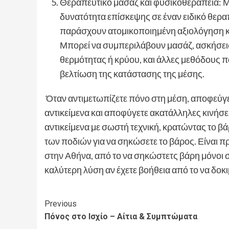
Θεραπευτικό μάσαζ και φυσικοθεραπεία: Μπ
δυνατότητα επίσκεψης σε έναν ειδικό θερα
παράσχουν ατομικοποιημένη αξιολόγηση κα
Μπορεί να συμπεριλάβουν μασάζ, ασκήσει
θερμότητας ή κρύου, και άλλες μεθόδους 
βελτίωση της κατάστασης της μέσης.
Όταν αντιμετωπίζετε πόνο στη μέση, αποφεύγε
αντικείμενα και αποφύγετε ακατάλληλες κινήσ
αντικείμενα με σωστή τεχνική, κρατώντας το 
των ποδιών για να σηκώσετε το βάρος. Είναι πρ
στην Αθήν
α, από το να σηκώστετς βάρη μόνοι 
καλύτερη λύση αν έχετε βοήθεια από το να δοκι
Continue
Previous
Πόνος στο Ισχίο – Αίτια & Συμπτώματα
Reading