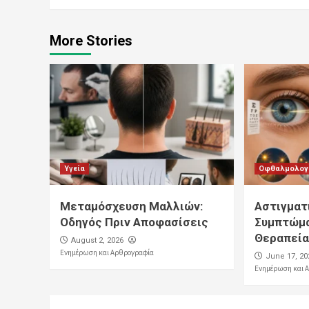
More Stories
Υγεία
Οφθαλμολογ
Μεταμόσχευση Μαλλιών:
Αστιγματ
Οδηγός Πριν Αποφασίσεις
Συμπτώμα
Θεραπεί
August 2, 2026
Ενημέρωση και Αρθρογραφία
June 17, 20
Ενημέρωση και 