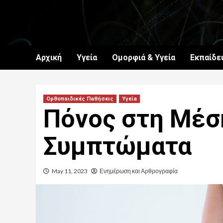
Skip
to
content
Αρχική
Υγεία
Ομορφιά & Υγεία
Εκπαίδε
Ορθοπαιδικές Παθήσεις
Υγεία
Πόνος στη Μέση
Συμπτώματα
May 11, 2023
Ενημέρωση και Αρθρογραφία