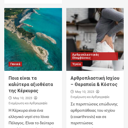
Αρθροπλαστικές
Επεμβάσεις
Γενικά
Υγεία
Ποια είναι τα
Αρθροπλαστική Ισχίου
καλύτερα αξιοθέατα
– Θεραπεία & Κόστος
της Κέρκυρας
May 10, 2023
Ενημέρωση και Αρθρογραφία
May 10, 2023
Ενημέρωση και Αρθρογραφία
Σε περιπτώσεις επώδυνης
Η Κέρκυρα είναι ένα
αρθροπάθειας του ισχίου
ελληνικό νησί στο Ιόνιο
(coxarthrosis) και σε
Πέλαγος. Είναι το δεύτερο
περιπτώσεις