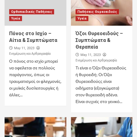
Ορθοπαιδικές Παθήσεις
Παθήσεις Θυρεοειδούς
Υγεία
Υγεία
Πόνος στο Ισχίο –
Όζοι Θυρεοειδούς –
Αίτια & Συμπτώματα
Συμπτώματα &
Θεραπεία
May 11, 2023
Ενημέρωση και Αρθρογραφία
May 11, 2023
Ενημέρωση και Αρθρογραφία
Ο πόνος στο ισχίο μπορεί
να οφείλεται σε πολλούς
Τι είναι ο Όζοι Θυρεοειδούς
παράγοντες, όπως οι
ή θυροειδή; Οι Όζοι
τραυματισμοί, οι φλεγμονές,
Θυρεοειδούςς είναι
οι μυϊκές δυσλειτουργίες ή
οιδήματα (εξογκώματα)
άλλες...
στον θυρεοειδή αδένα.
Είναι συχνές στο γενικό...