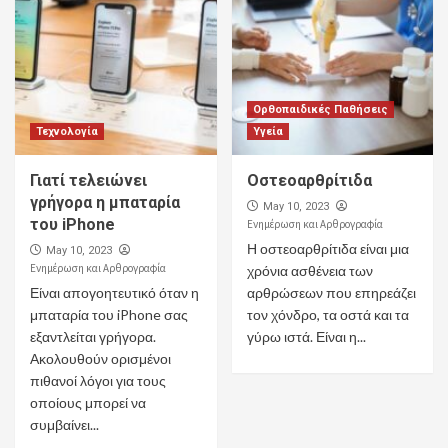
Ορθοπαιδικές Παθήσεις
Τεχνολογία
Υγεία
Γιατί τελειώνει
Οστεοαρθρίτιδα
γρήγορα η μπαταρία
May 10, 2023
του iPhone
Ενημέρωση και Αρθρογραφία
Η οστεοαρθρίτιδα είναι μια
May 10, 2023
Ενημέρωση και Αρθρογραφία
χρόνια ασθένεια των
Είναι απογοητευτικό όταν η
αρθρώσεων που επηρεάζει
μπαταρία του iPhone σας
τον χόνδρο, τα οστά και τα
εξαντλείται γρήγορα.
γύρω ιστά. Είναι η...
Ακολουθούν ορισμένοι
πιθανοί λόγοι για τους
οποίους μπορεί να
συμβαίνει...