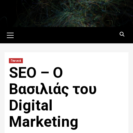
Skip
to
content
Primary
Menu
Γενικά
SEO – Ο
Βασιλιάς του
Digital
Marketing