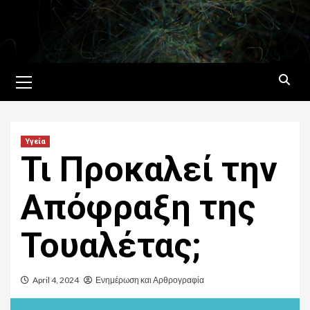
Skip
to
content
Primary
Menu
Υγεία
Τι Προκαλεί την
Απόφραξη της
Τουαλέτας;
April 4, 2024
Ενημέρωση και Αρθρογραφία