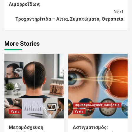
Reading
Αιμορροΐδων;
Next
Τροχαντηρίτιδα – Αίτια, Συμπτώματα, Θεραπεία
More Stories
Οφθαλμολογικές Παθήσεις
Υγεία
Υγεία
Μεταμόσχευση
Αστιγματισμός: