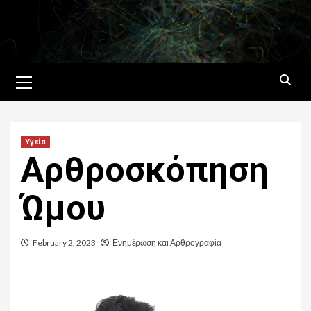
Skip
to
content
Primary
Menu
Υγεία
Αρθροσκόπηση
Ώμου
February 2, 2023
Ενημέρωση και Αρθρογραφία