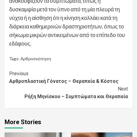
ανακουφίζουν τα συμπτώματα, όπως η
δυσκαμψία μετά τον ύπνο από τη μία πλευρά τη
νύχτα ή η αίσθηση ότι η κίνηση κολλάει κατά τη
διάρκεια καθημερινών δραστηριοτήτων, όπως το
σήκωμα μικρών αντικειμένων από το επίπεδο του
εδάφους.
Tags:
Αρθροσκόπηση
Continue
Previous
Αρθροπλαστική Γόνατος – Θεραπεία & Κόστος
Reading
Next
Ρήξη Μηνίσκου – Συμπτώματα και Θεραπεία
More Stories