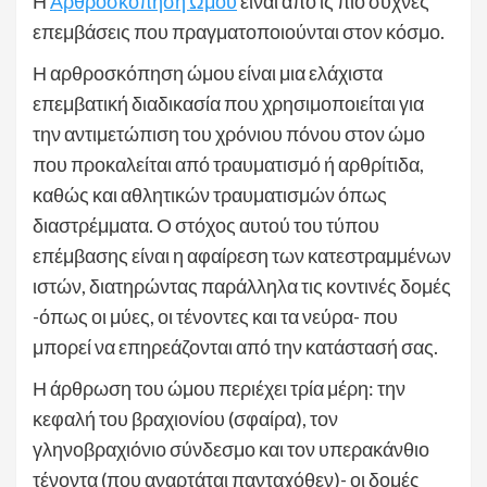
Η
Αρθροσκόπηση Ώμου
είναι από ις πιο συχνές
επεμβάσεις που πραγματοποιούνται στον κόσμο.
Η αρθροσκόπηση ώμου είναι μια ελάχιστα
επεμβατική διαδικασία που χρησιμοποιείται για
την αντιμετώπιση του χρόνιου πόνου στον ώμο
που προκαλείται από τραυματισμό ή αρθρίτιδα,
καθώς και αθλητικών τραυματισμών όπως
διαστρέμματα. Ο στόχος αυτού του τύπου
επέμβασης είναι η αφαίρεση των κατεστραμμένων
ιστών, διατηρώντας παράλληλα τις κοντινές δομές
-όπως οι μύες, οι τένοντες και τα νεύρα- που
μπορεί να επηρεάζονται από την κατάστασή σας.
Η άρθρωση του ώμου περιέχει τρία μέρη: την
κεφαλή του βραχιονίου (σφαίρα), τον
γληνοβραχιόνιο σύνδεσμο και τον υπερακάνθιο
τένοντα (που αναρτάται πανταχόθεν)- οι δομές