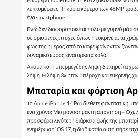
λεπτομέρειες . Η κύρια κάμερα των 48MP τραβ
ένα smartphone.
Ενώ δεν διαφοροποιείται πολύ με γυμνό μάτι σ
σε ορισμένες πτυχές όπως η ευκρίνεια, τα χρώμ
φως της ημέρας από το καφέ φαίνονταν ζωντανές
δυναμικό εύρος είναι αρκετά καλό.
Ακόμα και η υπερμεγέθης λήψη διατηρεί τα χρώ
λήψη. Η λήψη 3x ήταν υπέροχη και ευκρινής χ
Μπαταρία και φόρτιση App
Το Apple iPhone 14 Pro διέθετε φανταστική μπα
ένα χρόνο; Μια μονοσήμαντη απάντηση – Όχι. Λ
προσφέρει λιγότερη διάρκεια ζωής της μπαταρί
ενημέρωση iOS 17, η διαδικασία αυτή πήρε ταχ