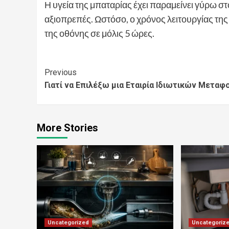
Η υγεία της μπαταρίας έχει παραμείνει γύρω στο
αξιοπρεπές. Ωστόσο, ο χρόνος λειτουργίας της
της οθόνης σε μόλις 5 ώρες.
Continue
Previous
Γιατί να Επιλέξω μια Εταιρία Ιδιωτικών Μεταφ
Reading
More Stories
Uncategorized
Uncategoriz