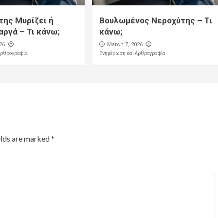
της Μυρίζει ή
Βουλωμένος Νεροχύτης – Τι
αργά – Τι κάνω;
κάνω;
26
March 7, 2026
Αρθρογραφία
Ενημέρωση και Αρθρογραφία
elds are marked
*