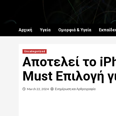
Skip
to
content
Αρχική
Υγεία
Ομορφιά & Υγεία
Εκπαίδε
Uncategorized
Αποτελεί το iP
Must Επιλογή γ
March 22, 2024
Ενημέρωση και Αρθρογραφία