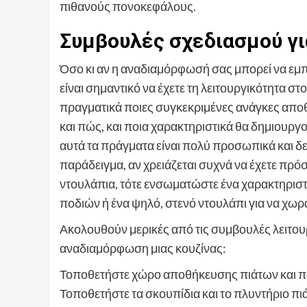
πιθανούς πονοκεφάλους.
Συμβουλές σχεδιασμού για
Όσο κι αν η αναδιαμόρφωσή σας μπορεί να εμπν
είναι σημαντικό να έχετε τη λειτουργικότητα 
πραγματικά ποιες συγκεκριμένες ανάγκες αποθή
και πώς, και ποια χαρακτηριστικά θα δημιουργ
αυτά τα πράγματα είναι πολύ προσωπικά και δεν 
παράδειγμα, αν χρειάζεται συχνά να έχετε πρό
ντουλάπια, τότε ενσωματώστε ένα χαρακτηριστι
ποδιών ή ένα ψηλό, στενό ντουλάπι για να χωρά
Ακολουθούν μερικές από τις συμβουλές λειτουρ
αναδιαμόρφωση μιας κουζίνας:
Τοποθετήστε χώρο αποθήκευσης πιάτων και πο
Τοποθετήστε τα σκουπίδια και το πλυντήριο πι