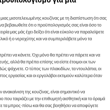
 μιας μισοτελειωμένης κουζίνας με τη διαπίστωση ότι σας
 να βεβαιωθείτε ότι ο προϋπολογισμός σας είναι όσο το
ιρία μας μάς έχει δείξει ότι είναι εύκολο να παραλείψετε
κό ή ο νεροχύτης και να συμπεριλάβετε μόνο τα
πρέπει να κάνετε. Όχι μόνο θα πρέπει να πάρετε και να
ής, αλλά θα πρέπει επίσης να είστε έτοιμοι εκ των
βώς ψάχνετε. Ο τύπος των πλακιδίων, τα ντουλάπια, οι
τος εργασίας και οι εργολάβοι εκτιμούν καλύτερα όταν
 ανακαίνιση της κουζίνας, είναι σημαντικό να
 που ταιριάζει με την επιθυμητή αισθητική και το όραμά
τε τα μπρος-πίσω και θα σας βοηθήσει να αποφύγετε