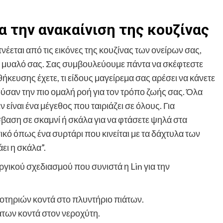
 την ανακαίνιση της κουζίνας
έεται από τις εικόνες της κουζίνας των ονείρων σας,
στο μυαλό σας. Σας συμβουλεύουμε πάντα να σκέφτεστε
κευσης έχετε, τι είδους μαγείρεμα σας αρέσει να κάνετε
ούσαν την πιο ομαλή ροή για τον τρόπο ζωής σας. Όλα
είναι ένα μέγεθος που ταιριάζει σε όλους. Για
σβαση σε σκαμνί ή σκάλα για να φτάσετε ψηλά στα
κό όπως ένα συρτάρι που κινείται με τα δάχτυλα των
ει η σκάλα”.
γικού σχεδιασμού που συνιστά η Lin για την
τηριών κοντά στο πλυντήριο πιάτων.
άτων κοντά στον νεροχύτη.