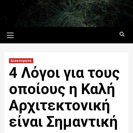
Skip
to
content
Primary
Menu
Διακόσμηση
4 Λόγοι για τους
οποίους η Καλή
Αρχιτεκτονική
είναι Σημαντική