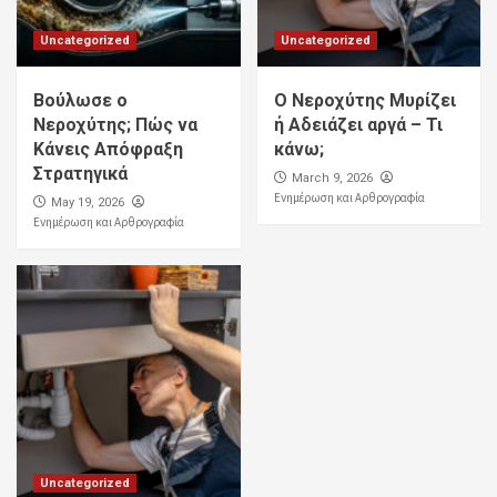
Uncategorized
Uncategorized
Βούλωσε ο
Ο Νεροχύτης Μυρίζει
Νεροχύτης; Πώς να
ή Αδειάζει αργά – Τι
Κάνεις Απόφραξη
κάνω;
Στρατηγικά
March 9, 2026
Ενημέρωση και Αρθρογραφία
May 19, 2026
Ενημέρωση και Αρθρογραφία
Uncategorized