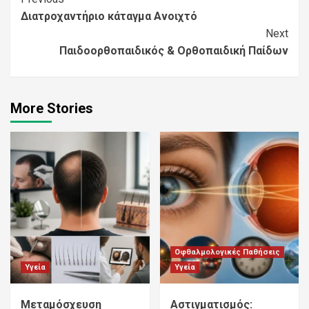
Continue
Διατροχαντήριο κάταγμα Ανοιχτό
Reading
Next
Παιδοορθοπαιδικός & Ορθοπαιδική Παίδων
More Stories
Οφθαλμολογικές Παθήσεις
Υγεία
Υγεία
Μεταμόσχευση
Αστιγματισμός: