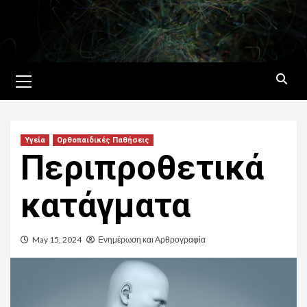
Skip
to
content
Primary
Menu
Υγεία
Ορθοπαιδικές Παθήσεις
Περιπροθετικά
κατάγματα
May 15, 2024
Ενημέρωση και Αρθρογραφία