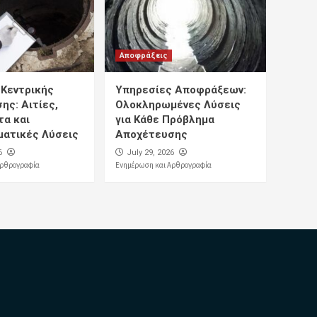
Αποφράξεις
Κεντρικής
Υπηρεσίες Αποφράξεων:
ης: Αιτίες,
Ολοκληρωμένες Λύσεις
α και
για Κάθε Πρόβλημα
ατικές Λύσεις
Αποχέτευσης
6
July 29, 2026
Αρθρογραφία
Ενημέρωση και Αρθρογραφία