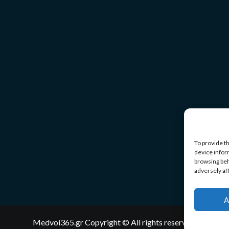
To provide t
device infor
browsing beh
adversely af
A
Medvoi365.gr Copyright © All rights reserved.