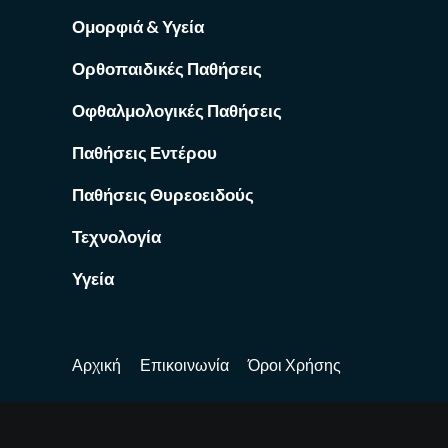
Ομορφιά & Υγεία
Ορθοπαιδικές Παθήσεις
Οφθαλμολογικές Παθήσεις
Παθήσεις Εντέρου
Παθήσεις Θυρεοειδούς
Τεχνολογία
Υγεία
Αρχική
Επικοινωνία
Όροι Χρήσης