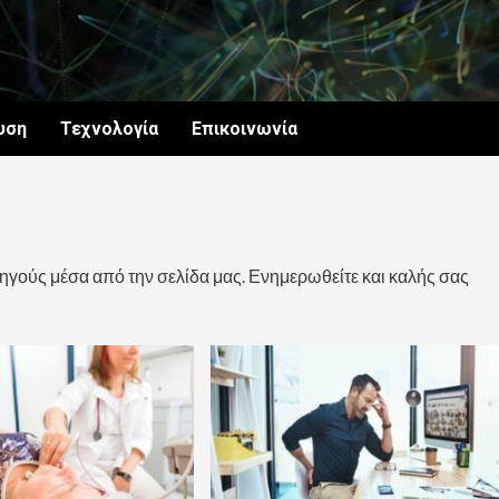
υση
Τεχνολογία
Επικοινωνία
δηγούς μέσα από την σελίδα μας. Ενημερωθείτε και καλής σας