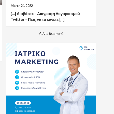
March 21, 2022
[…] Διαβάστε – Διαγραφή Λογαριασμού
Twitter – Πως να το κάνετε […]
Advertisement