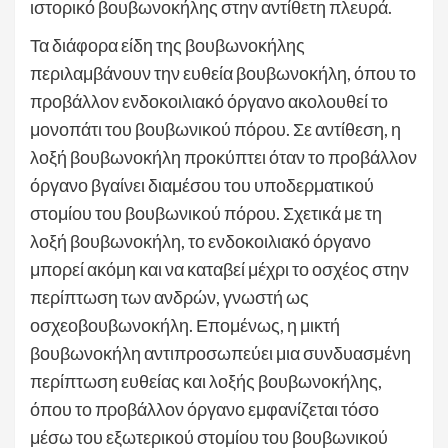
ιστορικό βουβωνοκήλης στην αντίθετη πλευρά.
Τα διάφορα είδη της βουβωνοκήλης
περιλαμβάνουν την ευθεία βουβωνοκήλη, όπου το
προβάλλον ενδοκοιλιακό όργανο ακολουθεί το
μονοπάτι του βουβωνικού πόρου. Σε αντίθεση, η
λοξή βουβωνοκήλη προκύπτει όταν το προβάλλον
όργανο βγαίνει διαμέσου του υποδερματικού
στομίου του βουβωνικού πόρου. Σχετικά με τη
λοξή βουβωνοκήλη, το ενδοκοιλιακό όργανο
μπορεί ακόμη και να καταβεί μέχρι το οσχέος στην
περίπτωση των ανδρών, γνωστή ως
οσχεοβουβωνοκήλη. Επομένως, η μικτή
βουβωνοκήλη αντιπροσωπεύει μια συνδυασμένη
περίπτωση ευθείας και λοξής βουβωνοκήλης,
όπου το προβάλλον όργανο εμφανίζεται τόσο
μέσω του εξωτερικού στομίου του βουβωνικού