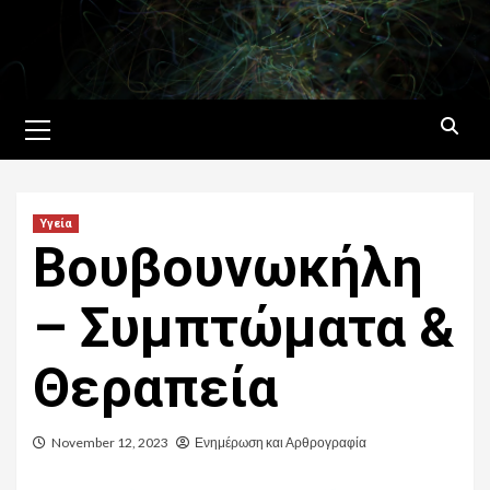
Skip
to
content
Primary
Menu
Υγεία
Βουβουνωκήλη
– Συμπτώματα &
Θεραπεία
November 12, 2023
Ενημέρωση και Αρθρογραφία