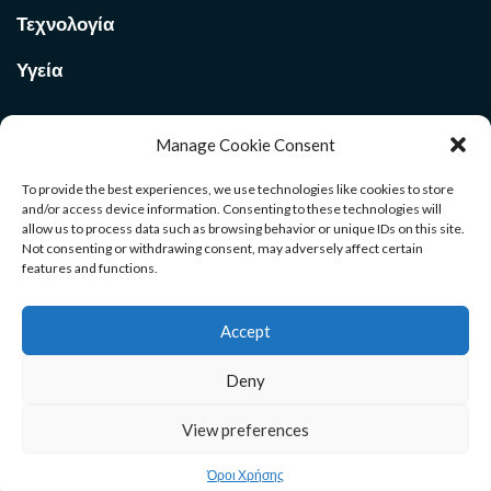
Τεχνολογία
Υγεία
Manage Cookie Consent
Ποιοι Είμαστε στο
Med Voi
365
To provide the best experiences, we use technologies like cookies to store
and/or access device information. Consenting to these technologies will
allow us to process data such as browsing behavior or unique IDs on this site.
Καλώς ήρθατε στην σελίδα μας. Ανακαλύψτε χρήσιμους
Not consenting or withdrawing consent, may adversely affect certain
οδηγούς για όλους τους κλάδους. Μέσα από το site θα βρείτε
features and functions.
αρθρογραφία και ενημέρωση που θα σας βοηθήσουν σε ένα
ευρύ φάσμα επιλογών της ζωής σας. Καλή διαμονή.
Accept
Deny
Αρχική
Επικοινωνία
Όροι Χρήσης
View preferences
Medvoi365.gr Copyright © All rights reserved.
Όροι Χρήσης