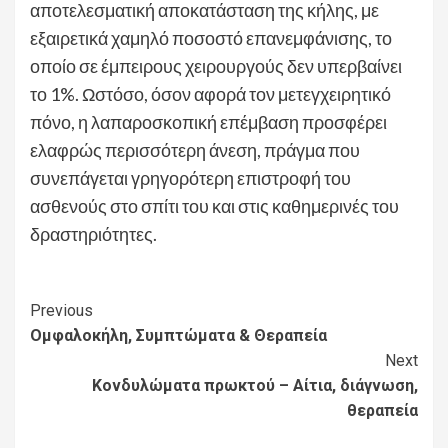
αποτελεσματική αποκατάσταση της κήλης, με
εξαιρετικά χαμηλό ποσοστό επανεμφάνισης, το
οποίο σε έμπειρους χειρουργούς δεν υπερβαίνει
το 1%. Ωστόσο, όσον αφορά τον μετεγχειρητικό
πόνο, η λαπαροσκοπική επέμβαση προσφέρει
ελαφρώς περισσότερη άνεση, πράγμα που
συνεπάγεται γρηγορότερη επιστροφή του
ασθενούς στο σπίτι του και στις καθημερινές του
δραστηριότητες.
Continue
Previous
Ομφαλοκήλη, Συμπτώματα & Θεραπεία
Reading
Next
Κονδυλώματα πρωκτού – Αίτια, διάγνωση,
θεραπεία