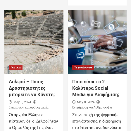
Γενικά
Τεχνολογία
Δελφοί – Ποιες
Ποια είναι τα 2
Δραστηριότητες
Καλύτερα Social
μπορείτε να Κάνετε;
Media για Διαφήμιση;
May 9, 2024
May 8, 2024
Ενημέρωση και Αρθρογραφία
Ενημέρωση και Αρθρογραφία
Οι αρχαίοι Έλληνες
Στην εποχή της ψηφιακής
πίστευαν ότι οι Δελφοί ήταν
επανάστασης, η διαφήμιση
ο Ομφαλός της Γης, ένας
στο internet αναδεικνύεται