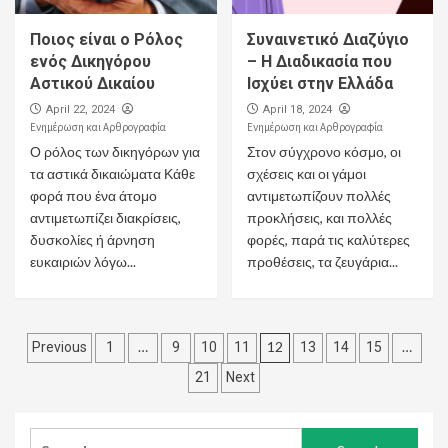
Ποιος είναι ο Ρόλος
Συναινετικό Διαζύγιο
ενός Δικηγόρου
– Η Διαδικασία που
Αστικού Δικαίου
Ισχύει στην Ελλάδα
April 22, 2024
April 18, 2024
Ενημέρωση και Αρθρογραφία
Ενημέρωση και Αρθρογραφία
Ο ρόλος των δικηγόρων για
Στον σύγχρονο κόσμο, οι
τα αστικά δικαιώματα Κάθε
σχέσεις και οι γάμοι
φορά που ένα άτομο
αντιμετωπίζουν πολλές
αντιμετωπίζει διακρίσεις,
προκλήσεις, και πολλές
δυσκολίες ή άρνηση
φορές, παρά τις καλύτερες
ευκαιριών λόγω...
προθέσεις, τα ζευγάρια...
Posts
…
12
…
Previous
1
9
10
11
13
14
15
pagination
21
Next
Search