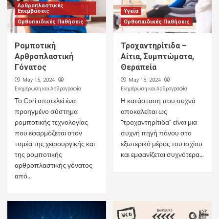
Αρθροπλαστικές
Επεμβάσεις
Υγεία
Ορθοπαιδικές Παθήσεις
Ορθοπαιδικές Παθήσεις
Ρομποτική
Τροχαντηρίτιδα –
Αρθροπλαστική
Αίτια, Συμπτώματα,
Γόνατος
Θεραπεία
May 15, 2024
May 15, 2024
Ενημέρωση και Αρθρογραφία
Ενημέρωση και Αρθρογραφία
Το Cori αποτελεί ένα
Η κατάσταση που συχνά
προηγμένο σύστημα
αποκαλείται ως
ρομποτικής τεχνολογίας
"τροχαντηρίτιδα" είναι μια
που εφαρμόζεται στον
συχνή πηγή πόνου στο
τομέα της χειρουργικής και
εξωτερικό μέρος του ισχίου
της ρομποτικής
και εμφανίζεται συχνότερα...
αρθροπλαστικής γόνατος
από...