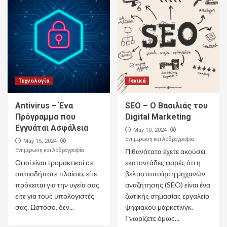
Τεχνολογία
Γενικά
Antivirus – Ένα
SEO – Ο Βασιλιάς του
Πρόγραμμα που
Digital Marketing
Εγγυάται Ασφάλεια
May 10, 2024
Ενημέρωση και Αρθρογραφία
May 15, 2024
Ενημέρωση και Αρθρογραφία
Πιθανότατα έχετε ακούσει
Οι ιοί είναι τρομακτικοί σε
εκατοντάδες φορές ότι η
οποιοδήποτε πλαίσιο, είτε
βελτιστοποίηση μηχανών
πρόκειται για την υγεία σας
αναζήτησης (SEO) είναι ένα
είτε για τους υπολογιστές
ζωτικής σημασίας εργαλείο
σας. Ωστόσο, δεν...
ψηφιακού μάρκετινγκ.
Γνωρίζετε όμως...