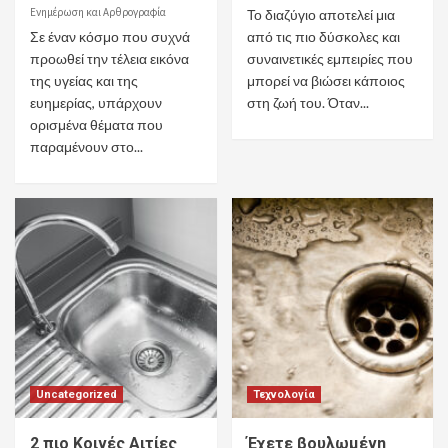
Ενημέρωση και Αρθρογραφία
Το διαζύγιο αποτελεί μια
Σε έναν κόσμο που συχνά
από τις πιο δύσκολες και
προωθεί την τέλεια εικόνα
συναινετικές εμπειρίες που
της υγείας και της
μπορεί να βιώσει κάποιος
ευημερίας, υπάρχουν
στη ζωή του. Όταν...
ορισμένα θέματα που
παραμένουν στο...
Uncategorized
Τεχνολογία
2 πιο Kοινές Aιτίες
Έχετε βουλωμένη