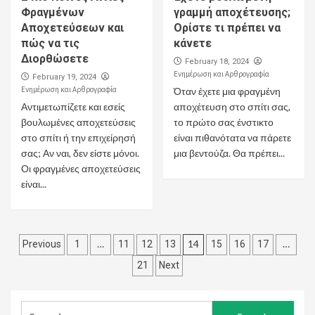
Φραγμένων
γραμμή αποχέτευσης;
Αποχετεύσεων και
Ορίστε τι πρέπει να
πώς να τις
κάνετε
Διορθώσετε
February 18, 2024
Ενημέρωση και Αρθρογραφία
February 19, 2024
Ενημέρωση και Αρθρογραφία
Όταν έχετε μια φραγμένη
Αντιμετωπίζετε και εσείς
αποχέτευση στο σπίτι σας,
βουλωμένες αποχετεύσεις
το πρώτο σας ένστικτο
στο σπίτι ή την επιχείρησή
είναι πιθανότατα να πάρετε
σας; Αν ναι, δεν είστε μόνοι.
μια βεντούζα. Θα πρέπει...
Οι φραγμένες αποχετεύσεις
είναι...
Posts
…
14
…
Previous
1
11
12
13
15
16
17
pagination
21
Next
Search