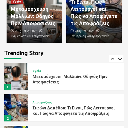
Τι Είναι, Πώς
Υγεία
Αποφράξεις
Μεταμόσχευση
Λειτουργεί και
Απόφραξη Κεντρικής Αποχέτευσης:
Μαλλιών: Οδηγός
Πώς να Αποφύγετε
Αιτίες, Συμπτώματα και
Αποτελεσματικές Λύσεις
Πριν Αποφασίσεις
τις Αποφράξεις
4
August 2, 2026
July 29, 2026
Ενημέρωση και Αρθρογραφία
Ενημέρωση και Αρθρογραφία
Αποφράξεις
Υπηρεσίες Αποφράξεων: Ολοκληρωμένες
Λύσεις για Κάθε Πρόβλημα Αποχέτευσης
Trending Story
5
Υγεία
Μεταμόσχευση Μαλλιών: Οδηγός Πριν
Αποφασίσεις
1
Αποφράξεις
Σιφώνι Δαπέδου: Τι Είναι, Πώς Λειτουργεί
και Πώς να Αποφύγετε τις Αποφράξεις
2