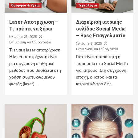
Ομορφιά & Υγεία
Τεχνολογία
Laser Αποτρίχωση –
Διαχείριση ιατρικής
Τι πρέπει να ξέρω
σελίδας Social Media
– Βρες Επαγγελματία
June 23, 2025
Ενημέρωση και Αρθρογραφία
June 8, 2025
Ενημέρωση και Αρθρογραφία
Τι είναι η laser αποτρίχωση;
Η laser αποτρίχωση είναι
Γιατί είναι απαραίτητη η
μια σύγχρονη αισθητική
παρουσία στα Social Media
μέθοδος που βασίζεται στη
για ιατρούς; Στη σύγχρονη
χρήση συμπυκνωμένου
εποχή, οι ιατροί και τα
φωτός (laser)...
ιατρικά κέντρα δεν...