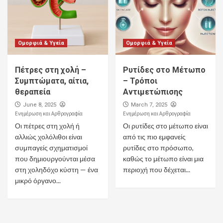
Ομορφιά & Υγεία
Ομορφιά & Υγεία
Πέτρες στη χολή –
Ρυτίδες στο Μέτωπο
Συμπτώματα, αίτια,
– Τρόποι
θεραπεία
Αντιμετώπισης
June 8, 2025
March 7, 2025
Ενημέρωση και Αρθρογραφία
Ενημέρωση και Αρθρογραφία
Οι πέτρες στη χολή ή
Οι ρυτίδες στο μέτωπο είναι
αλλιώς χολόλιθοι είναι
από τις πιο εμφανείς
συμπαγείς σχηματισμοί
ρυτίδες στο πρόσωπο,
που δημιουργούνται μέσα
καθώς το μέτωπο είναι μια
στη χοληδόχο κύστη — ένα
περιοχή που δέχεται...
μικρό όργανο...