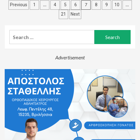
Posts
…
7
…
Previous
1
4
5
6
8
9
10
pagination
21
Next
Search
for:
Advertisement