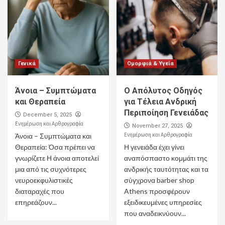
Γενικά
Ομορφιά & Υγεία
Άνοια – Συμπτώματα
Ο Απόλυτος Οδηγός
και Θεραπεία
για Τέλεια Ανδρική
Περιποίηση Γενειάδας
December 5, 2025
Ενημέρωση και Αρθρογραφία
November 27, 2025
Ενημέρωση και Αρθρογραφία
Άνοια – Συμπτώματα και
Θεραπεία: Όσα πρέπει να
Η γενειάδα έχει γίνει
γνωρίζετε Η άνοια αποτελεί
αναπόσπαστο κομμάτι της
μια από τις συχνότερες
ανδρικής ταυτότητας και τα
νευροεκφυλιστικές
σύγχρονα barber shop
διαταραχές που
Athens προσφέρουν
επηρεάζουν...
εξειδικευμένες υπηρεσίες
που αναδεικνύουν...