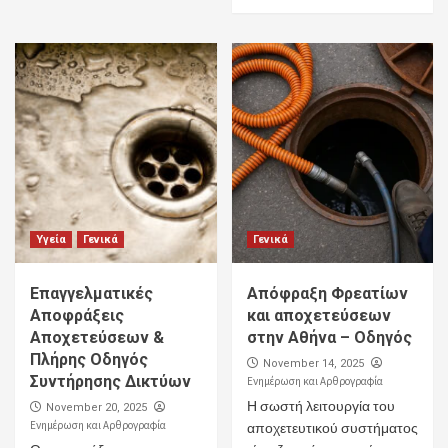
Υγεία
Γενικά
Γενικά
Επαγγελματικές
Απόφραξη Φρεατίων
Αποφράξεις
και αποχετεύσεων
Αποχετεύσεων &
στην Αθήνα – Οδηγός
Πλήρης Οδηγός
November 14, 2025
Συντήρησης Δικτύων
Ενημέρωση και Αρθρογραφία
Η σωστή λειτουργία του
November 20, 2025
Ενημέρωση και Αρθρογραφία
αποχετευτικού συστήματος