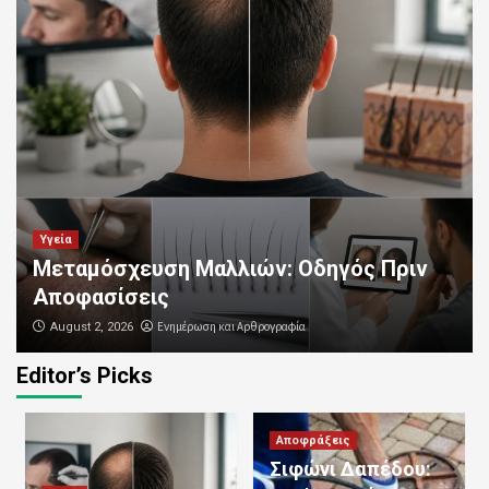
Υγεία
Μεταμόσχευση Μαλλιών: Οδηγός Πριν
Αποφασίσεις
Ενημέρωση και Αρθρογραφία
August 2, 2026
Editor’s Picks
Αποφράξεις
Καθαρισμός Αποχετεύσεων:
Επαγγελματικές Υπηρεσίες για Καθαρές
Αποφράξεις
και Λειτουργικές Σωληνώσεις
3
Σιφώνι Δαπέδου: