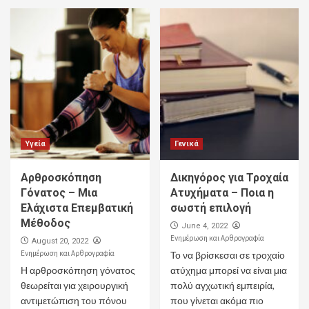
Υγεία
Γενικά
Αρθροσκόπηση
Δικηγόρος για Τροχαία
Γόνατος – Μια
Ατυχήματα – Ποια η
Ελάχιστα Επεμβατική
σωστή επιλογή
Μέθοδος
June 4, 2022
Ενημέρωση και Αρθρογραφία
August 20, 2022
Ενημέρωση και Αρθρογραφία
Το να βρίσκεσαι σε τροχαίο
Η αρθροσκόπηση γόνατος
ατύχημα μπορεί να είναι μια
θεωρείται για χειρουργική
πολύ αγχωτική εμπειρία,
αντιμετώπιση του πόνου
που γίνεται ακόμα πιο