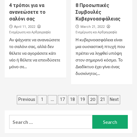
4 τρόποι για να
8 Προσωπικές
ανανεώσετε το
Συμβουλές
σαλόνι σας
Κυβερνοασφάλειας
April 11, 2022
March 21, 2022
Ενημέρωση και Αρθρογραφία
Ενημέρωση και Αρθρογραφία
Αν ψάχνατε να ανανεώσετε
Η κυβερνοασφάλεια είναι
το σαλόνι σας, αλλά δεν
μια ουσιαστική πτυχή που
θέλετε να αγοράσετε κάτι
πρέπει να ληφθεί υπόψη
νέο ή θέλετε να επενδύσετε
στον σημερινό κόσμο. Το
μόνο σε...
Διαδίκτυο έχει γίνει ένας
δυσκίνητος...
Posts
…
20
Previous
1
17
18
19
21
Next
pagination
Search
for: