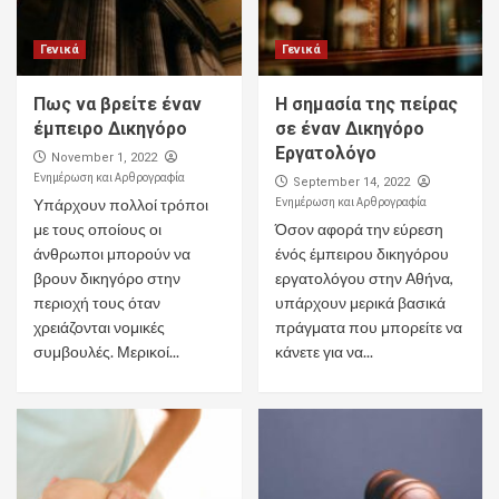
Γενικά
Γενικά
Πως να βρείτε έναν
Η σημασία της πείρας
έμπειρο Δικηγόρο
σε έναν Δικηγόρο
Εργατολόγο
November 1, 2022
Ενημέρωση και Αρθρογραφία
September 14, 2022
Ενημέρωση και Αρθρογραφία
Υπάρχουν πολλοί τρόποι
με τους οποίους οι
Όσον αφορά την εύρεση
άνθρωποι μπορούν να
ένός έμπειρου δικηγόρου
βρουν δικηγόρο στην
εργατολόγου στην Αθήνα,
περιοχή τους όταν
υπάρχουν μερικά βασικά
χρειάζονται νομικές
πράγματα που μπορείτε να
συμβουλές. Μερικοί...
κάνετε για να...