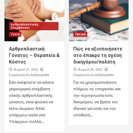
Αρθροπλαστικές
Επεμβάσεις
Υγεία
Γενικά
Αρθροπλαστική
Πώς να αξιοποιήσετε
Γόνατος – Θεραπεία &
στο έπακρο τη σχέση
Κόστος
δικηγόρου/πελάτη
August 21, 2022
August 20, 2022
Ενημέρωση και Αρθρογραφία
Ενημέρωση και Αρθρογραφία
Εάν σκέφτεστε να κάνετε
Για να χρησιμοποιήσετε
χειρουργική επέμβαση
πλήρως τις υπηρεσίες και
ολικής αρθροπλαστικής
την τεχνογνωσία ενός
γόνατος, είναι φυσικό να
δικηγόρου, να βρείτε τον
είστε νευρικοί. Αλλά
ιδανικό για εσάς και την
υπάρχουν καλά νέα:
υπόθεσή...
Υπάρχουν πολλά...