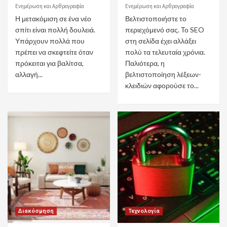
Ενημέρωση και Αρθρογραφία
Ενημέρωση και Αρθρογραφία
Η μετακόμιση σε ένα νέο
Βελτιστοποιήστε το
σπίτι είναι πολλή δουλειά.
περιεχόμενό σας. Το SEO
Υπάρχουν πολλά που
στη σελίδα έχει αλλάξει
πρέπει να σκεφτείτε όταν
πολύ τα τελευταία χρόνια.
πρόκειται για βαλίτσα,
Παλιότερα, η
αλλαγή...
βελτιστοποίηση λέξεων-
κλειδιών αφορούσε το...
Διακόσμηση
Τεχνολογία