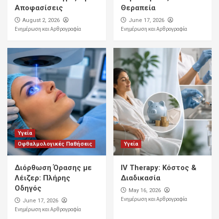
Αποφασίσεις
Θεραπεία
Αποφράξεις
August 2, 2026
June 17, 2026
Σιφώνι Δαπέδου: Τι Είναι, Πώς Λειτουργεί
Ενημέρωση και Αρθρογραφία
Ενημέρωση και Αρθρογραφία
και Πώς να Αποφύγετε τις Αποφράξεις
2
Αποφράξεις
Καθαρισμός Αποχετεύσεων:
Επαγγελματικές Υπηρεσίες για Καθαρές
και Λειτουργικές Σωληνώσεις
3
Αποφράξεις
Απόφραξη Κεντρικής Αποχέτευσης:
Υγεία
Αιτίες, Συμπτώματα και
Οφθαλμολογικές Παθήσεις
Υγεία
Αποτελεσματικές Λύσεις
4
Διόρθωση Όρασης με
IV Therapy: Κόστος &
Λέιζερ: Πλήρης
Διαδικασία
Αποφράξεις
Υπηρεσίες Αποφράξεων: Ολοκληρωμένες
Οδηγός
May 16, 2026
Λύσεις για Κάθε Πρόβλημα Αποχέτευσης
Ενημέρωση και Αρθρογραφία
June 17, 2026
5
Ενημέρωση και Αρθρογραφία