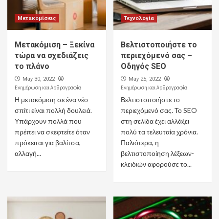
Μετακομίσεις
Τεχνολογία
Μετακόμιση – Ξεκίνα
Βελτιστοποιήστε το
τώρα να σχεδιάζεις
περιεχόμενό σας –
το πλάνο
Οδηγός SEO
May 30, 2022
May 25, 2022
Ενημέρωση και Αρθρογραφία
Ενημέρωση και Αρθρογραφία
Η μετακόμιση σε ένα νέο
Βελτιστοποιήστε το
σπίτι είναι πολλή δουλειά.
περιεχόμενό σας. Το SEO
Υπάρχουν πολλά που
στη σελίδα έχει αλλάξει
πρέπει να σκεφτείτε όταν
πολύ τα τελευταία χρόνια.
πρόκειται για βαλίτσα,
Παλιότερα, η
αλλαγή...
βελτιστοποίηση λέξεων-
κλειδιών αφορούσε το...