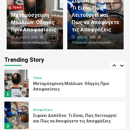
Σιφώνι Δαπέδου:
Τι Είναι, Πώς
Υγεία
Αποφράξεις
Μεταμόσχευση
Λειτουργεί και
Απόφραξη Κεντρικής Αποχέτευσης:
Μαλλιών: Οδηγός
Πώς να Αποφύγετε
Αιτίες, Συμπτώματα και
Αποτελεσματικές Λύσεις
Πριν Αποφασίσεις
τις Αποφράξεις
4
August 2, 2026
July 29, 2026
Ενημέρωση και Αρθρογραφία
Ενημέρωση και Αρθρογραφία
Αποφράξεις
Υπηρεσίες Αποφράξεων: Ολοκληρωμένες
Λύσεις για Κάθε Πρόβλημα Αποχέτευσης
Trending Story
5
Υγεία
Μεταμόσχευση Μαλλιών: Οδηγός Πριν
Αποφασίσεις
1
Αποφράξεις
Σιφώνι Δαπέδου: Τι Είναι, Πώς Λειτουργεί
και Πώς να Αποφύγετε τις Αποφράξεις
2