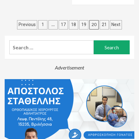
Posts
…
20
Previous
1
17
18
19
21
Next
pagination
Search
for:
Advertisement