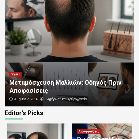
Υγεία
Μεταμόσχευση Μαλλιών: Οδηγός Πριν
Αποφασίσεις
Ενημέρωση και Αρθρογραφία
August 2, 2026
Editor’s Picks
Αποφράξεις
Καθαρισμός Αποχετεύσεων:
Επαγγελματικές Υπηρεσίες για Καθαρές
Αποφράξεις
και Λειτουργικές Σωληνώσεις
3