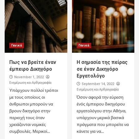
Γενικά
Γενικά
Πως να βρείτε έναν
Η σημασία της πείρας
έμπειρο Δικηγόρο
σε έναν Δικηγόρο
Εργατολόγο
November 1, 2022
Ενημέρωση και Αρθρογραφία
September 14, 2022
Ενημέρωση και Αρθρογραφία
Υπάρχουν πολλοί τρόποι
με τους οποίους οι
Όσον αφορά την εύρεση
άνθρωποι μπορούν να
ένός έμπειρου δικηγόρου
βρουν δικηγόρο στην
εργατολόγου στην Αθήνα,
περιοχή τους όταν
υπάρχουν μερικά βασικά
χρειάζονται νομικές
πράγματα που μπορείτε να
συμβουλές. Μερικοί...
κάνετε για να...