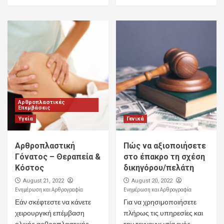
Αρθροπλαστικές
Επεμβάσεις
Υγεία
Γενικά
Αρθροπλαστική
Πώς να αξιοποιήσετε
Γόνατος – Θεραπεία &
στο έπακρο τη σχέση
Κόστος
δικηγόρου/πελάτη
August 21, 2022
August 20, 2022
Ενημέρωση και Αρθρογραφία
Ενημέρωση και Αρθρογραφία
Εάν σκέφτεστε να κάνετε
Για να χρησιμοποιήσετε
χειρουργική επέμβαση
πλήρως τις υπηρεσίες και
ολικής αρθροπλαστικής
την τεχνογνωσία ενός