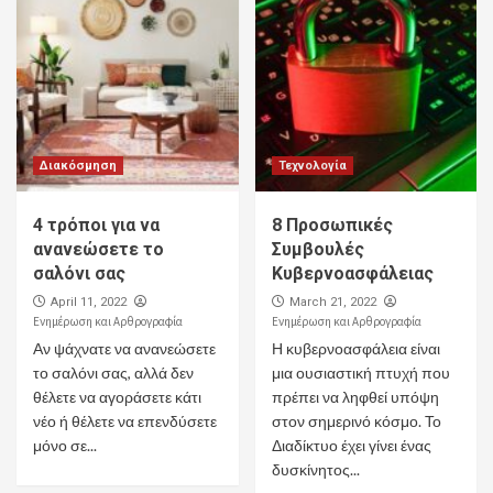
Διακόσμηση
Τεχνολογία
4 τρόποι για να
8 Προσωπικές
ανανεώσετε το
Συμβουλές
σαλόνι σας
Κυβερνοασφάλειας
April 11, 2022
March 21, 2022
Ενημέρωση και Αρθρογραφία
Ενημέρωση και Αρθρογραφία
Αν ψάχνατε να ανανεώσετε
Η κυβερνοασφάλεια είναι
το σαλόνι σας, αλλά δεν
μια ουσιαστική πτυχή που
θέλετε να αγοράσετε κάτι
πρέπει να ληφθεί υπόψη
νέο ή θέλετε να επενδύσετε
στον σημερινό κόσμο. Το
μόνο σε...
Διαδίκτυο έχει γίνει ένας
δυσκίνητος...