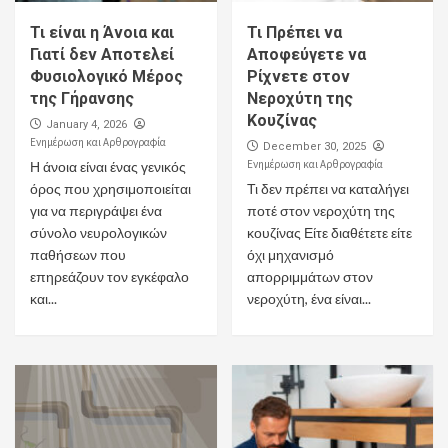
Τι είναι η Άνοια και
Τι Πρέπει να
Γιατί δεν Αποτελεί
Αποφεύγετε να
Φυσιολογικό Μέρος
Ρίχνετε στον
της Γήρανσης
Νεροχύτη της
Κουζίνας
January 4, 2026
Ενημέρωση και Αρθρογραφία
December 30, 2025
Ενημέρωση και Αρθρογραφία
Η άνοια είναι ένας γενικός
όρος που χρησιμοποιείται
Τι δεν πρέπει να καταλήγει
για να περιγράψει ένα
ποτέ στον νεροχύτη της
σύνολο νευρολογικών
κουζίνας Είτε διαθέτετε είτε
παθήσεων που
όχι μηχανισμό
επηρεάζουν τον εγκέφαλο
απορριμμάτων στον
και...
νεροχύτη, ένα είναι...