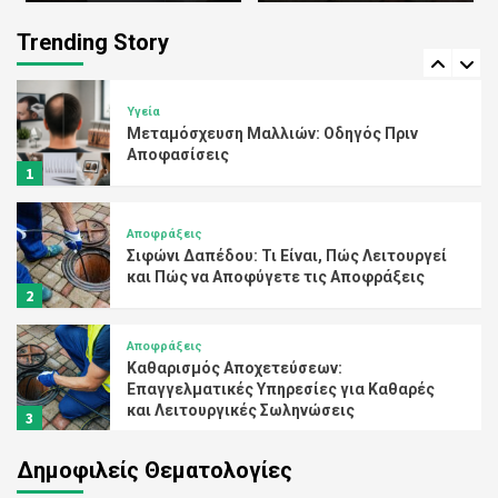
Υπηρεσίες Αποφράξεων: Ολοκληρωμένες
Λύσεις για Κάθε Πρόβλημα Αποχέτευσης
Trending Story
5
Υγεία
Μεταμόσχευση Μαλλιών: Οδηγός Πριν
Αποφασίσεις
1
Αποφράξεις
Σιφώνι Δαπέδου: Τι Είναι, Πώς Λειτουργεί
και Πώς να Αποφύγετε τις Αποφράξεις
2
Αποφράξεις
Καθαρισμός Αποχετεύσεων:
Επαγγελματικές Υπηρεσίες για Καθαρές
και Λειτουργικές Σωληνώσεις
3
Δημοφιλείς Θεματολογίες
Αποφράξεις
Απόφραξη Κεντρικής Αποχέτευσης: