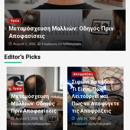
Υγεία
Μεταμόσχευση Μαλλιών: Οδηγός Πριν
Αποφασίσεις
Ενημέρωση και Αρθρογραφία
August 2, 2026
Editor’s Picks
Αποφράξεις
Καθαρισμός Αποχετεύσεων:
Επαγγελματικές Υπηρεσίες για Καθαρές
Αποφράξεις
και Λειτουργικές Σωληνώσεις
3
Σιφώνι Δαπέδου:
Τι Είναι, Πώς
Υγεία
Αποφράξεις
Μεταμόσχευση
Λειτουργεί και
Απόφραξη Κεντρικής Αποχέτευσης:
Μαλλιών: Οδηγός
Πώς να Αποφύγετε
Αιτίες, Συμπτώματα και
Αποτελεσματικές Λύσεις
Πριν Αποφασίσεις
τις Αποφράξεις
4
August 2, 2026
July 29, 2026
Ενημέρωση και Αρθρογραφία
Ενημέρωση και Αρθρογραφία
Αποφράξεις