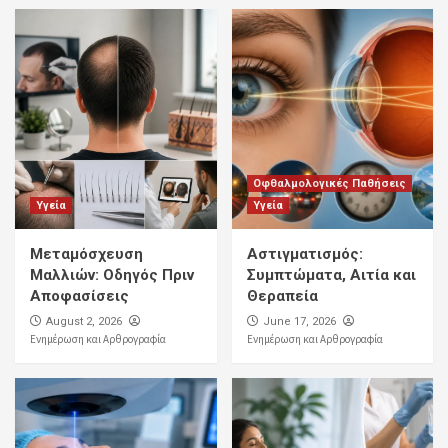
Αιτίες, Συμπτώματα και
Αποτελεσματικές Λύσεις
4
Αποφράξεις
Υπηρεσίες Αποφράξεων: Ολοκληρωμένες
Λύσεις για Κάθε Πρόβλημα Αποχέτευσης
5
Οφθαλμολογικές Παθήσεις
Υγεία
Υγεία
Υγεία
Μεταμόσχευση Μαλλιών: Οδηγός Πριν
Αποφασίσεις
Μεταμόσχευση
Αστιγματισμός:
1
Μαλλιών: Οδηγός Πριν
Συμπτώματα, Αιτία και
Αποφασίσεις
Θεραπεία
Αποφράξεις
August 2, 2026
June 17, 2026
Σιφώνι Δαπέδου: Τι Είναι, Πώς Λειτουργεί
Ενημέρωση και Αρθρογραφία
Ενημέρωση και Αρθρογραφία
και Πώς να Αποφύγετε τις Αποφράξεις
2
Αποφράξεις
Καθαρισμός Αποχετεύσεων: