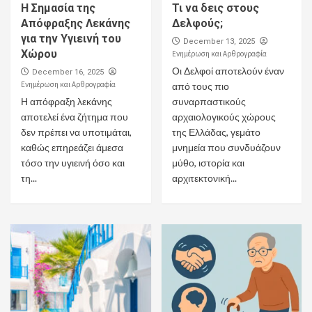
Η Σημασία της
Τι να δεις στους
Απόφραξης Λεκάνης
Δελφούς;
για την Υγιεινή του
December 13, 2025
Χώρου
Ενημέρωση και Αρθρογραφία
Οι Δελφοί αποτελούν έναν
December 16, 2025
Ενημέρωση και Αρθρογραφία
από τους πιο
Η απόφραξη λεκάνης
συναρπαστικούς
αποτελεί ένα ζήτημα που
αρχαιολογικούς χώρους
δεν πρέπει να υποτιμάται,
της Ελλάδας, γεμάτο
καθώς επηρεάζει άμεσα
μνημεία που συνδυάζουν
τόσο την υγιεινή όσο και
μύθο, ιστορία και
τη...
αρχιτεκτονική...