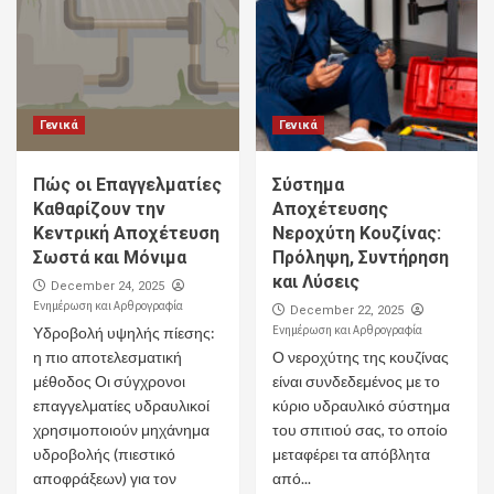
Γενικά
Γενικά
Πώς οι Επαγγελματίες
Σύστημα
Καθαρίζουν την
Αποχέτευσης
Κεντρική Αποχέτευση
Νεροχύτη Κουζίνας:
Σωστά και Μόνιμα
Πρόληψη, Συντήρηση
και Λύσεις
December 24, 2025
Ενημέρωση και Αρθρογραφία
December 22, 2025
Ενημέρωση και Αρθρογραφία
Υδροβολή υψηλής πίεσης:
η πιο αποτελεσματική
Ο νεροχύτης της κουζίνας
μέθοδος Οι σύγχρονοι
είναι συνδεδεμένος με το
επαγγελματίες υδραυλικοί
κύριο υδραυλικό σύστημα
χρησιμοποιούν μηχάνημα
του σπιτιού σας, το οποίο
υδροβολής (πιεστικό
μεταφέρει τα απόβλητα
αποφράξεων) για τον
από...