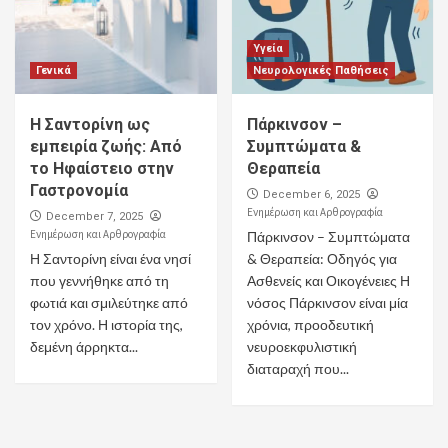
Υγεία
Γενικά
Νευρολογικές Παθήσεις
Η Σαντορίνη ως
Πάρκινσον –
εμπειρία ζωής: Από
Συμπτώματα &
το Ηφαίστειο στην
Θεραπεία
Γαστρονομία
December 6, 2025
Ενημέρωση και Αρθρογραφία
December 7, 2025
Ενημέρωση και Αρθρογραφία
Πάρκινσον – Συμπτώματα
Η Σαντορίνη είναι ένα νησί
& Θεραπεία: Οδηγός για
που γεννήθηκε από τη
Ασθενείς και Οικογένειες Η
φωτιά και σμιλεύτηκε από
νόσος Πάρκινσον είναι μία
τον χρόνο. Η ιστορία της,
χρόνια, προοδευτική
δεμένη άρρηκτα...
νευροεκφυλιστική
διαταραχή που...