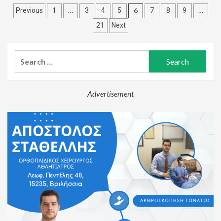
Posts
…
6
…
Previous
1
3
4
5
7
8
9
pagination
21
Next
Search
for:
Advertisement